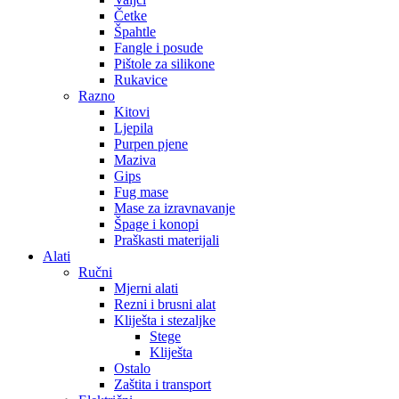
Četke
Špahtle
Fangle i posude
Pištole za silikone
Rukavice
Razno
Kitovi
Ljepila
Purpen pjene
Maziva
Gips
Fug mase
Mase za izravnavanje
Špage i konopi
Praškasti materijali
Alati
Ručni
Mjerni alati
Rezni i brusni alat
Kliješta i stezaljke
Stege
Kliješta
Ostalo
Zaštita i transport