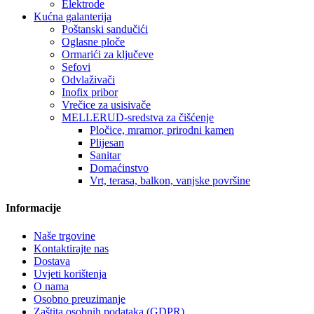
Elektrode
Kućna galanterija
Poštanski sandučići
Oglasne ploče
Ormarići za ključeve
Sefovi
Odvlaživači
Inofix pribor
Vrečice za usisivače
MELLERUD-sredstva za čišćenje
Pločice, mramor, prirodni kamen
Plijesan
Sanitar
Domaćinstvo
Vrt, terasa, balkon, vanjske površine
Informacije
Naše trgovine
Kontaktirajte nas
Dostava
Uvjeti korištenja
O nama
Osobno preuzimanje
Zaštita osobnih podataka (GDPR)