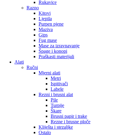
Rukavice
Razno
Kitovi
Ljepila
Purpen pjene
Maziva
Gips
Fug mase
Mase za izravnavanje
Špage i konopi
Praškasti materijali
Alati
Ručni
Mjerni alati
Metri
Ispitivači
Labele
Rezni i brusni alat
Pile
Turpije
Škare
Brusni papir i trake
Rezne i brusne ploče
Kliješta i stezaljke
Ostalo