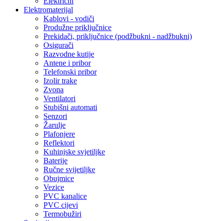
Električni
Elektromaterijal
Kablovi - vodiči
Produžne priključnice
Prekidači, priključnice (podžbukni - nadžbukni)
Osigurači
Razvodne kutije
Antene i pribor
Telefonski pribor
Izolir trake
Zvona
Ventilatori
Stubišni automati
Senzori
Žarulje
Plafonjere
Reflektori
Kuhinjske svjetiljke
Baterije
Ručne svijetiljke
Obujmice
Vezice
PVC kanalice
PVC cijevi
Termobužiri