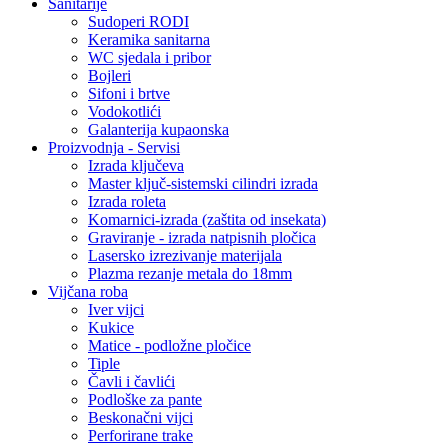
Sanitarije
Sudoperi RODI
Keramika sanitarna
WC sjedala i pribor
Bojleri
Sifoni i brtve
Vodokotlići
Galanterija kupaonska
Proizvodnja - Servisi
Izrada ključeva
Master ključ-sistemski cilindri izrada
Izrada roleta
Komarnici-izrada (zaštita od insekata)
Graviranje - izrada natpisnih pločica
Lasersko izrezivanje materijala
Plazma rezanje metala do 18mm
Vijčana roba
Iver vijci
Kukice
Matice - podložne pločice
Tiple
Čavli i čavlići
Podloške za pante
Beskonačni vijci
Perforirane trake