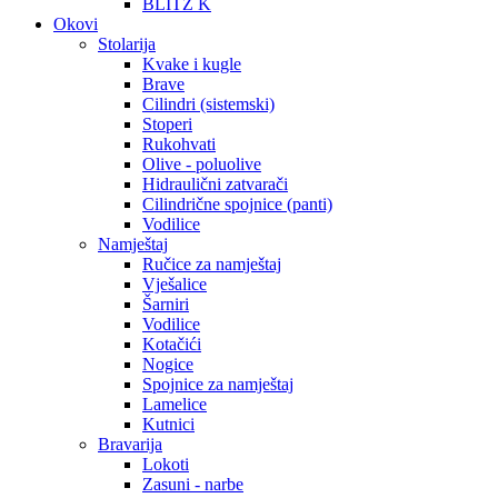
BLITZ K
Okovi
Stolarija
Kvake i kugle
Brave
Cilindri (sistemski)
Stoperi
Rukohvati
Olive - poluolive
Hidraulični zatvarači
Cilindrične spojnice (panti)
Vodilice
Namještaj
Ručice za namještaj
Vješalice
Šarniri
Vodilice
Kotačići
Nogice
Spojnice za namještaj
Lamelice
Kutnici
Bravarija
Lokoti
Zasuni - narbe