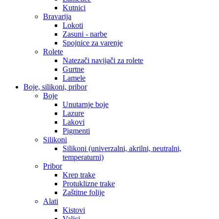
Kutnici
Bravarija
Lokoti
Zasuni - narbe
Spojnice za varenje
Rolete
Natezači navijači za rolete
Gurtne
Lamele
Boje, silikoni, pribor
Boje
Unutarnje boje
Lazure
Lakovi
Pigmenti
Silikoni
Silikoni (univerzalni, akrilni, neutralni,
temperaturni)
Pribor
Krep trake
Protuklizne trake
Zaštitne folije
Alati
Kistovi
Valjci