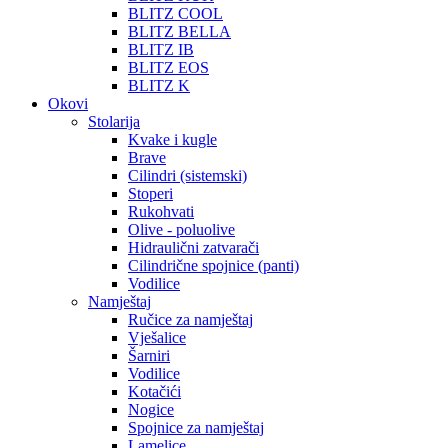
BLITZ COOL
BLITZ BELLA
BLITZ IB
BLITZ EOS
BLITZ K
Okovi
Stolarija
Kvake i kugle
Brave
Cilindri (sistemski)
Stoperi
Rukohvati
Olive - poluolive
Hidraulični zatvarači
Cilindrične spojnice (panti)
Vodilice
Namještaj
Ručice za namještaj
Vješalice
Šarniri
Vodilice
Kotačići
Nogice
Spojnice za namještaj
Lamelice