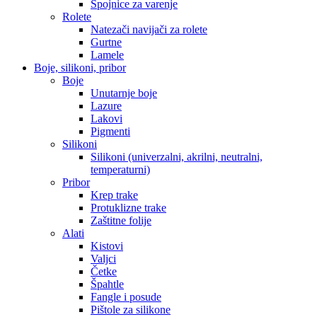
Spojnice za varenje
Rolete
Natezači navijači za rolete
Gurtne
Lamele
Boje, silikoni, pribor
Boje
Unutarnje boje
Lazure
Lakovi
Pigmenti
Silikoni
Silikoni (univerzalni, akrilni, neutralni,
temperaturni)
Pribor
Krep trake
Protuklizne trake
Zaštitne folije
Alati
Kistovi
Valjci
Četke
Špahtle
Fangle i posude
Pištole za silikone