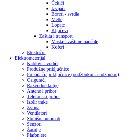
Čekići
Izvijači
Boreri - svrdla
Metle
Lopate
Ključevi
Zaštita i transport
Maske i zaštitne naočale
Koferi
Električni
Elektromaterijal
Kablovi - vodiči
Produžne priključnice
Prekidači, priključnice (podžbukni - nadžbukni)
Osigurači
Razvodne kutije
Antene i pribor
Telefonski pribor
Izolir trake
Zvona
Ventilatori
Stubišni automati
Senzori
Žarulje
Plafonjere