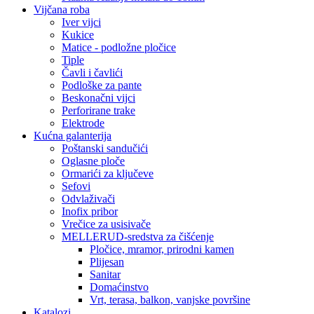
Vijčana roba
Iver vijci
Kukice
Matice - podložne pločice
Tiple
Čavli i čavlići
Podloške za pante
Beskonačni vijci
Perforirane trake
Elektrode
Kućna galanterija
Poštanski sandučići
Oglasne ploče
Ormarići za ključeve
Sefovi
Odvlaživači
Inofix pribor
Vrečice za usisivače
MELLERUD-sredstva za čišćenje
Pločice, mramor, prirodni kamen
Plijesan
Sanitar
Domaćinstvo
Vrt, terasa, balkon, vanjske površine
Katalozi