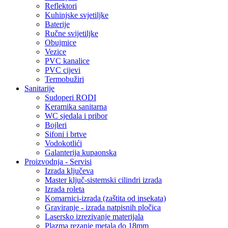
Reflektori
Kuhinjske svjetiljke
Baterije
Ručne svijetiljke
Obujmice
Vezice
PVC kanalice
PVC cijevi
Termobužiri
Sanitarije
Sudoperi RODI
Keramika sanitarna
WC sjedala i pribor
Bojleri
Sifoni i brtve
Vodokotlići
Galanterija kupaonska
Proizvodnja - Servisi
Izrada ključeva
Master ključ-sistemski cilindri izrada
Izrada roleta
Komarnici-izrada (zaštita od insekata)
Graviranje - izrada natpisnih pločica
Lasersko izrezivanje materijala
Plazma rezanje metala do 18mm