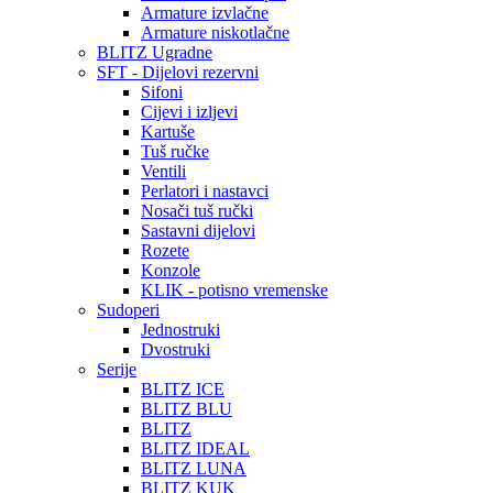
Armature izvlačne
Armature niskotlačne
BLITZ Ugradne
SFT - Dijelovi rezervni
Sifoni
Cijevi i izljevi
Kartuše
Tuš ručke
Ventili
Perlatori i nastavci
Nosači tuš ručki
Sastavni dijelovi
Rozete
Konzole
KLIK - potisno vremenske
Sudoperi
Jednostruki
Dvostruki
Serije
BLITZ ICE
BLITZ BLU
BLITZ
BLITZ IDEAL
BLITZ LUNA
BLITZ KUK