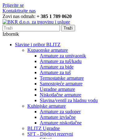
Prijavite se
Kontaktirajte nas
Zovi nas odmah:
+ 385 1 789 0620
Traži
Izbornik
Slavine i pribor BLITZ
Kupaonske armature
Armature za umivaonik
Armature za tuš/kadu
Armature za bide
Armature za tuš
Termostatske armature
Samostojeće armature
Ugradne armature
Niskotlačne armature
Slavina/ventil za hladnu vodu
Kuhinjske armature
Armature za sudoper
Armature izvlačne
Armature niskotlačne
BLITZ Ugradne
SFT - Dijelovi rezervni