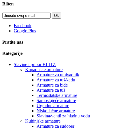
Bilten
Ok
Facebook
Google Plus
Pratite nas
Kategorije
Slavine i pribor BLITZ
Kupaonske armature
Armature za umivaonik
Armature za tuš/kadu
Armature za bide
Armature za tuš
Termostatske armature
Samostojeće armature
Ugradne armature
Niskotlačne armature
Slavina/ventil za hladnu vodu
Kuhinjske armature
Armature za sudoper