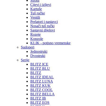
Sifoni
Cijevi i izljevi
Kartuše
Tuš ručke
Ventili
Perlatori i nastavci
Nosači tuš ručki
Sastavni dijelovi
Rozete
Konzole
KLIK - potisno vremenske
Sudoperi
Jednostruki
Dvostruki
Serije
BLITZ ICE
BLITZ BLU
BLITZ
BLITZ IDEAL
BLITZ LUNA
BLITZ KUK
BLITZ COOL
BLITZ BELLA
BLITZ IB
BLITZ EOS