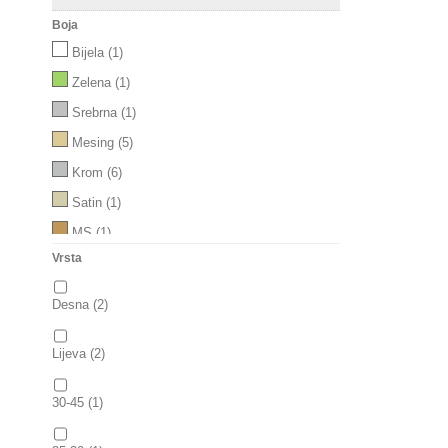
Boja
Bijela
(1)
Zelena
(1)
Srebrna
(1)
Mesing
(5)
Krom
(6)
Satin
(1)
MS
(1)
Vrsta
NI
(1)
Desna
(2)
Lijeva
(2)
30-45
(1)