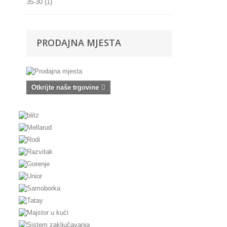
35-30
(1)
35-45
(1)
PRODAJNA MJESTA
40-40
(1)
30-30
(1)
Otkrijte naše trgovine
30-35
(1)