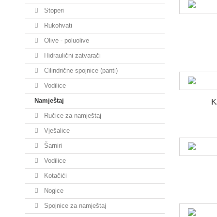
Stoperi
Rukohvati
Olive - poluolive
Hidraulični zatvarači
Cilindrične spojnice (panti)
Vodilice
Namještaj
K
Ručice za namještaj
Vješalice
Šarniri
Vodilice
Kotačići
Nogice
Spojnice za namještaj