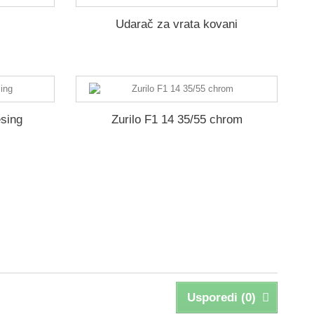
Udarač za vrata kovani
esing
Zurilo F1 14 35/55 chrom
Usporedi (
0
)