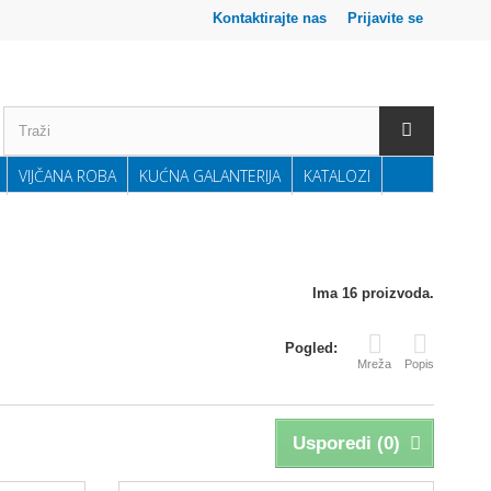
Kontaktirajte nas
Prijavite se
VIJČANA ROBA
KUĆNA GALANTERIJA
KATALOZI
Ima 16 proizvoda.
Pogled:
Mreža
Popis
Usporedi (
0
)