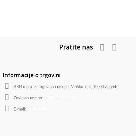
Pratite nas
Informacije o trgovini
BKR d.o.o. za trgovinu i usluge, Vlaška 72c, 10000 Zagreb
Zovi nas odmah:
+ 385 1 789 0620
E-mail:
bkr@bkr.hr