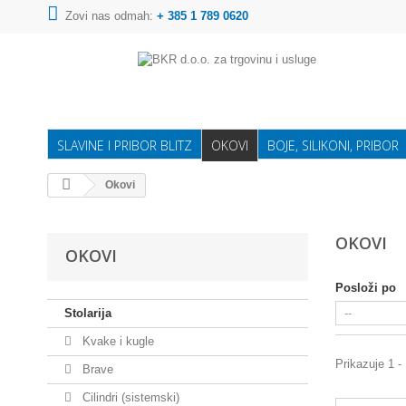
Zovi nas odmah:
+ 385 1 789 0620
SLAVINE I PRIBOR BLITZ
OKOVI
BOJE, SILIKONI, PRIBOR
Okovi
OKOVI
OKOVI
Posloži po
Stolarija
Kvake i kugle
Prikazuje 1 -
Brave
Cilindri (sistemski)