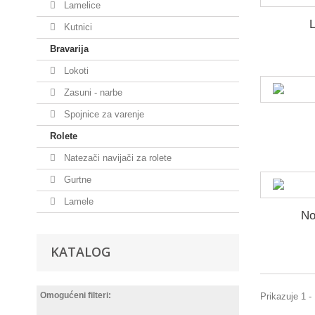
Lamelice
Kutnici
Bravarija
Lokoti
Zasuni - narbe
Spojnice za varenje
Rolete
Natezači navijači za rolete
Gurtne
Lamele
No
KATALOG
Omogućeni filteri:
Prikazuje 1 -