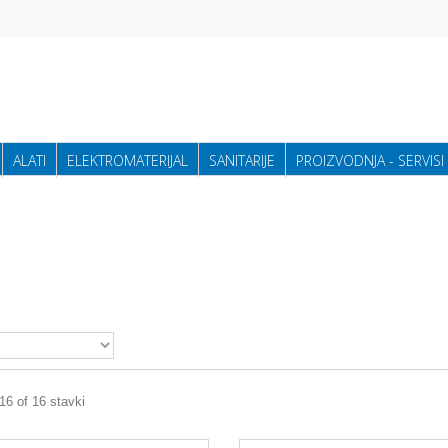
ALATI
ELEKTROMATERIJAL
SANITARIJE
PROIZVODNJA - SERVISI
 16 of 16 stavki