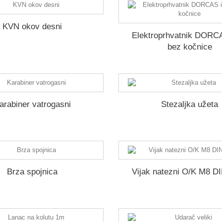
KVN okov desni
Elektroprhvatnik DORC
bez kočnice
arabiner vatrogasni
Stezaljka užeta
Brza spojnica
Vijak natezni O/K M8 D