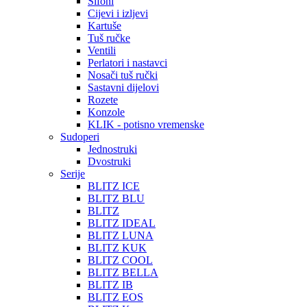
Sifoni
Cijevi i izljevi
Kartuše
Tuš ručke
Ventili
Perlatori i nastavci
Nosači tuš ručki
Sastavni dijelovi
Rozete
Konzole
KLIK - potisno vremenske
Sudoperi
Jednostruki
Dvostruki
Serije
BLITZ ICE
BLITZ BLU
BLITZ
BLITZ IDEAL
BLITZ LUNA
BLITZ KUK
BLITZ COOL
BLITZ BELLA
BLITZ IB
BLITZ EOS