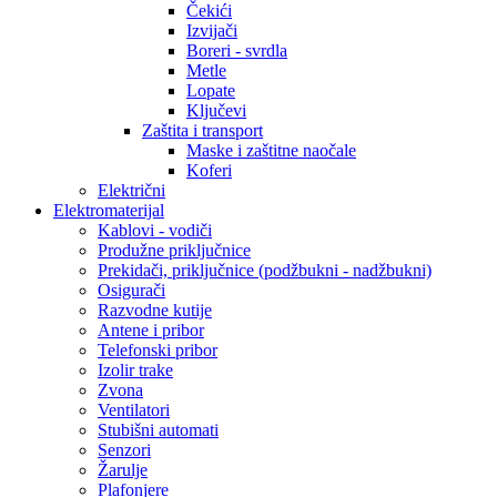
Čekići
Izvijači
Boreri - svrdla
Metle
Lopate
Ključevi
Zaštita i transport
Maske i zaštitne naočale
Koferi
Električni
Elektromaterijal
Kablovi - vodiči
Produžne priključnice
Prekidači, priključnice (podžbukni - nadžbukni)
Osigurači
Razvodne kutije
Antene i pribor
Telefonski pribor
Izolir trake
Zvona
Ventilatori
Stubišni automati
Senzori
Žarulje
Plafonjere