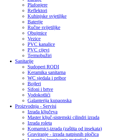
Plafonjere
Reflektori
Kuhinjske svjetiljke
Baterije
Ručne svijetiljke
Obujmice
Vezice
PVC kanalice
PVC cijevi
Termobužiri
Sanitarije
Sudoperi RODI
Keramika sanitarna
WC sjedala i pribor
Bojleri
Sifoni i brtve
Vodokotlići
Galanterija kupaonska
Proizvodnja - Servisi
Izrada ključeva
Master ključ-sistemski cilindri izrada
Izrada roleta
Komarnici-izrada (zaštita od insekata)
Graviranje - izrada natpisnih pločica
Lasersko izrezivanje materijala