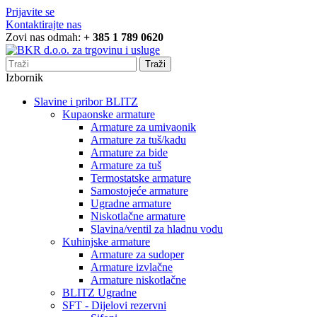
Prijavite se
Kontaktirajte nas
Zovi nas odmah:
+ 385 1 789 0620
Traži
Izbornik
Slavine i pribor BLITZ
Kupaonske armature
Armature za umivaonik
Armature za tuš/kadu
Armature za bide
Armature za tuš
Termostatske armature
Samostojeće armature
Ugradne armature
Niskotlačne armature
Slavina/ventil za hladnu vodu
Kuhinjske armature
Armature za sudoper
Armature izvlačne
Armature niskotlačne
BLITZ Ugradne
SFT - Dijelovi rezervni