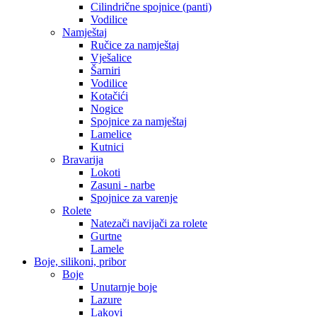
Cilindrične spojnice (panti)
Vodilice
Namještaj
Ručice za namještaj
Vješalice
Šarniri
Vodilice
Kotačići
Nogice
Spojnice za namještaj
Lamelice
Kutnici
Bravarija
Lokoti
Zasuni - narbe
Spojnice za varenje
Rolete
Natezači navijači za rolete
Gurtne
Lamele
Boje, silikoni, pribor
Boje
Unutarnje boje
Lazure
Lakovi