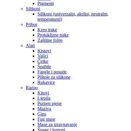
Pigmenti
Silikoni
Silikoni (univerzalni, akrilni, neutralni,
temperaturni)
Pribor
Krep trake
Protuklizne trake
Zaštitne folije
Alati
Kistovi
Valjci
Četke
Špahtle
Fangle i posude
Pištole za silikone
Rukavice
Razno
Kitovi
Ljepila
Purpen pjene
Maziva
Gips
Fug mase
Mase za izravnavanje
Špage i konopi