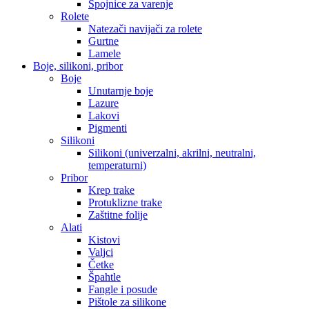
Spojnice za varenje
Rolete
Natezači navijači za rolete
Gurtne
Lamele
Boje, silikoni, pribor
Boje
Unutarnje boje
Lazure
Lakovi
Pigmenti
Silikoni
Silikoni (univerzalni, akrilni, neutralni,
temperaturni)
Pribor
Krep trake
Protuklizne trake
Zaštitne folije
Alati
Kistovi
Valjci
Četke
Špahtle
Fangle i posude
Pištole za silikone