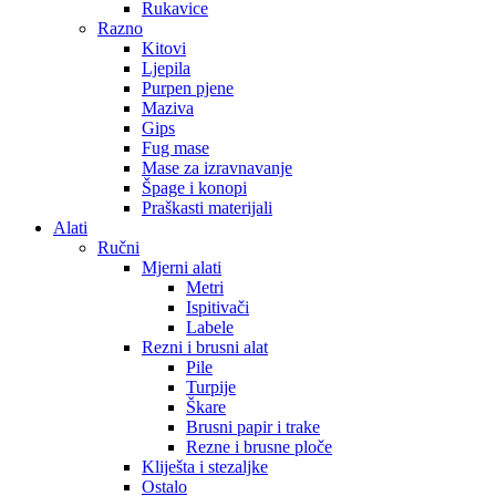
Rukavice
Razno
Kitovi
Ljepila
Purpen pjene
Maziva
Gips
Fug mase
Mase za izravnavanje
Špage i konopi
Praškasti materijali
Alati
Ručni
Mjerni alati
Metri
Ispitivači
Labele
Rezni i brusni alat
Pile
Turpije
Škare
Brusni papir i trake
Rezne i brusne ploče
Kliješta i stezaljke
Ostalo