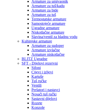
Armature za umivaonik
Armature za tuš/kadu
Armature za bide
Armature za tuš
Termostatske armature
Samostojeće armature
Ugradne armature
Niskotlačne armature
Slavina/ventil za hladnu vodu
Kuhinjske armature
Armature za sudoper
Armature izvlačne
Armature niskotlačne
BLITZ Ugradne
SFT - Dijelovi rezervni
Sifoni
Cijevi i izljevi
Kartuše
Tuš ručke
Ventili
Perlatori i nastavci
Nosači tuš ručki
Sastavni dijelovi
Rozete
Konzole