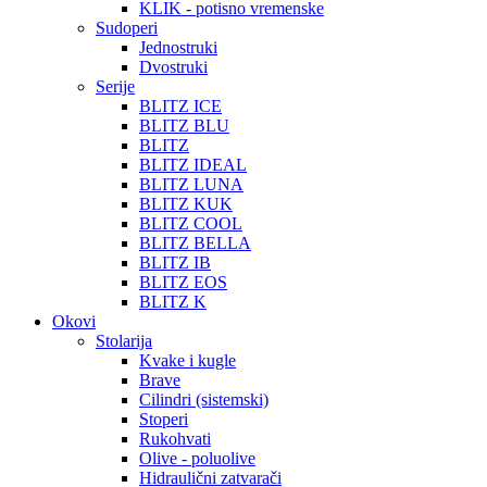
KLIK - potisno vremenske
Sudoperi
Jednostruki
Dvostruki
Serije
BLITZ ICE
BLITZ BLU
BLITZ
BLITZ IDEAL
BLITZ LUNA
BLITZ KUK
BLITZ COOL
BLITZ BELLA
BLITZ IB
BLITZ EOS
BLITZ K
Okovi
Stolarija
Kvake i kugle
Brave
Cilindri (sistemski)
Stoperi
Rukohvati
Olive - poluolive
Hidraulični zatvarači