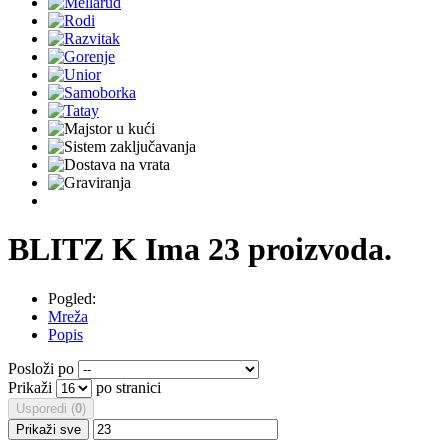
BLITZ K
Ima 23 proizvoda.
Pogled:
Mreža
Popis
Posloži po
Prikaži
po stranici
Usporedi (
0
)
Prikaži sve