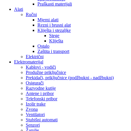
Praškasti materijali
Alati
Ručni
Mjerni alati
Rezni i brusni alat
Kliješta i stezaljke
Stege
Kliješta
Ostalo
Zaštita i transport
Električni
Elektromaterijal
Kablovi - vodiči
Produžne priključnice
Prekidači, priključnice (podžbukni - nadžbukni)
Osigurači
Razvodne kutije
Antene i pribor
Telefonski pribor
Izolir trake
Zvona
Ventilatori
Stubišni automati
Senzori
Žarulje