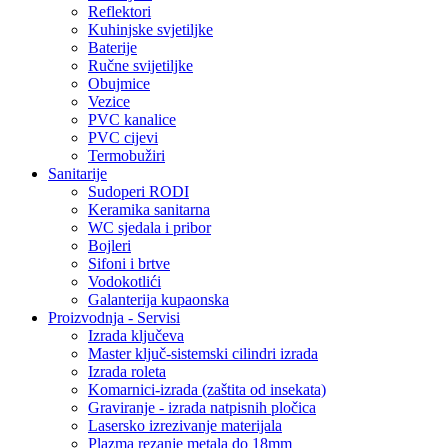
Reflektori
Kuhinjske svjetiljke
Baterije
Ručne svijetiljke
Obujmice
Vezice
PVC kanalice
PVC cijevi
Termobužiri
Sanitarije
Sudoperi RODI
Keramika sanitarna
WC sjedala i pribor
Bojleri
Sifoni i brtve
Vodokotlići
Galanterija kupaonska
Proizvodnja - Servisi
Izrada ključeva
Master ključ-sistemski cilindri izrada
Izrada roleta
Komarnici-izrada (zaštita od insekata)
Graviranje - izrada natpisnih pločica
Lasersko izrezivanje materijala
Plazma rezanje metala do 18mm