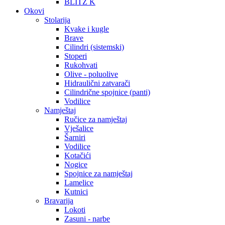
BLITZ K
Okovi
Stolarija
Kvake i kugle
Brave
Cilindri (sistemski)
Stoperi
Rukohvati
Olive - poluolive
Hidraulični zatvarači
Cilindrične spojnice (panti)
Vodilice
Namještaj
Ručice za namještaj
Vješalice
Šarniri
Vodilice
Kotačići
Nogice
Spojnice za namještaj
Lamelice
Kutnici
Bravarija
Lokoti
Zasuni - narbe