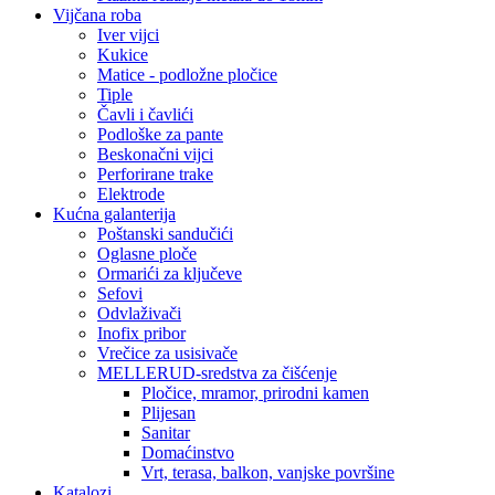
Vijčana roba
Iver vijci
Kukice
Matice - podložne pločice
Tiple
Čavli i čavlići
Podloške za pante
Beskonačni vijci
Perforirane trake
Elektrode
Kućna galanterija
Poštanski sandučići
Oglasne ploče
Ormarići za ključeve
Sefovi
Odvlaživači
Inofix pribor
Vrečice za usisivače
MELLERUD-sredstva za čišćenje
Pločice, mramor, prirodni kamen
Plijesan
Sanitar
Domaćinstvo
Vrt, terasa, balkon, vanjske površine
Katalozi