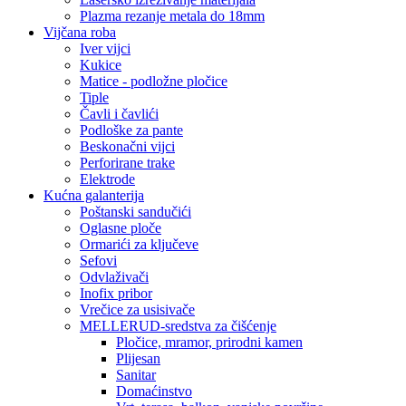
Plazma rezanje metala do 18mm
Vijčana roba
Iver vijci
Kukice
Matice - podložne pločice
Tiple
Čavli i čavlići
Podloške za pante
Beskonačni vijci
Perforirane trake
Elektrode
Kućna galanterija
Poštanski sandučići
Oglasne ploče
Ormarići za ključeve
Sefovi
Odvlaživači
Inofix pribor
Vrečice za usisivače
MELLERUD-sredstva za čišćenje
Pločice, mramor, prirodni kamen
Plijesan
Sanitar
Domaćinstvo