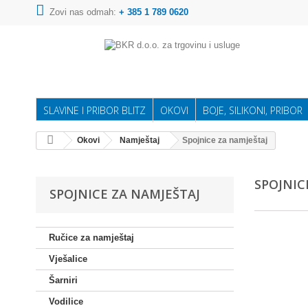
Zovi nas odmah:
+ 385 1 789 0620
SLAVINE I PRIBOR BLITZ
OKOVI
BOJE, SILIKONI, PRIBOR
Okovi
Namještaj
Spojnice za namještaj
SPOJNIC
SPOJNICE ZA NAMJEŠTAJ
Ručice za namještaj
Vješalice
Šarniri
Vodilice