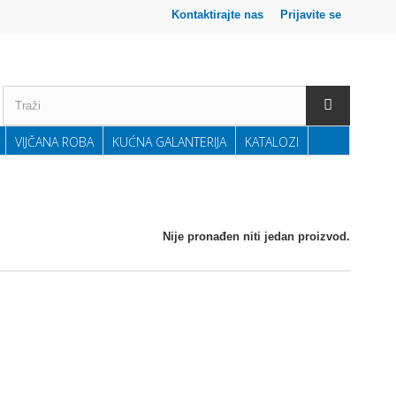
Kontaktirajte nas
Prijavite se
VIJČANA ROBA
KUĆNA GALANTERIJA
KATALOZI
Nije pronađen niti jedan proizvod.