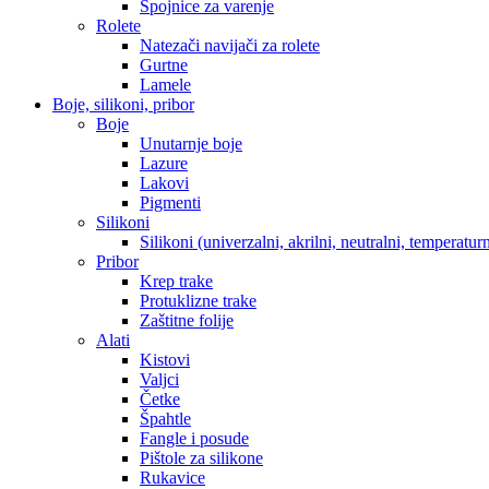
Spojnice za varenje
Rolete
Natezači navijači za rolete
Gurtne
Lamele
Boje, silikoni, pribor
Boje
Unutarnje boje
Lazure
Lakovi
Pigmenti
Silikoni
Silikoni (univerzalni, akrilni, neutralni, temperaturn
Pribor
Krep trake
Protuklizne trake
Zaštitne folije
Alati
Kistovi
Valjci
Četke
Špahtle
Fangle i posude
Pištole za silikone
Rukavice