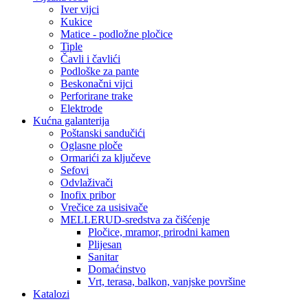
Iver vijci
Kukice
Matice - podložne pločice
Tiple
Čavli i čavlići
Podloške za pante
Beskonačni vijci
Perforirane trake
Elektrode
Kućna galanterija
Poštanski sandučići
Oglasne ploče
Ormarići za ključeve
Sefovi
Odvlaživači
Inofix pribor
Vrečice za usisivače
MELLERUD-sredstva za čišćenje
Pločice, mramor, prirodni kamen
Plijesan
Sanitar
Domaćinstvo
Vrt, terasa, balkon, vanjske površine
Katalozi