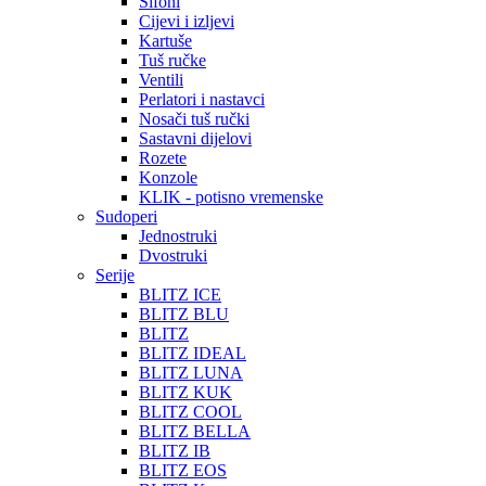
Sifoni
Cijevi i izljevi
Kartuše
Tuš ručke
Ventili
Perlatori i nastavci
Nosači tuš ručki
Sastavni dijelovi
Rozete
Konzole
KLIK - potisno vremenske
Sudoperi
Jednostruki
Dvostruki
Serije
BLITZ ICE
BLITZ BLU
BLITZ
BLITZ IDEAL
BLITZ LUNA
BLITZ KUK
BLITZ COOL
BLITZ BELLA
BLITZ IB
BLITZ EOS