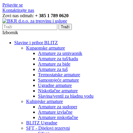
Prijavite se
Kontaktirajte nas
Zovi nas odmah:
+ 385 1 789 0620
Traži
Izbornik
Slavine i pribor BLITZ
Kupaonske armature
Armature za umivaonik
Armature za tuš/kadu
Armature za bide
Armature za tuš
Termostatske armature
Samostojeće armature
Ugradne armature
Niskotlačne armature
Slavina/ventil za hladnu vodu
Kuhinjske armature
Armature za sudoper
Armature izvlačne
Armature niskotlačne
BLITZ Ugradne
SFT - Dijelovi rezervni