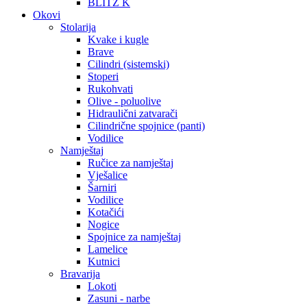
BLITZ K
Okovi
Stolarija
Kvake i kugle
Brave
Cilindri (sistemski)
Stoperi
Rukohvati
Olive - poluolive
Hidraulični zatvarači
Cilindrične spojnice (panti)
Vodilice
Namještaj
Ručice za namještaj
Vješalice
Šarniri
Vodilice
Kotačići
Nogice
Spojnice za namještaj
Lamelice
Kutnici
Bravarija
Lokoti
Zasuni - narbe