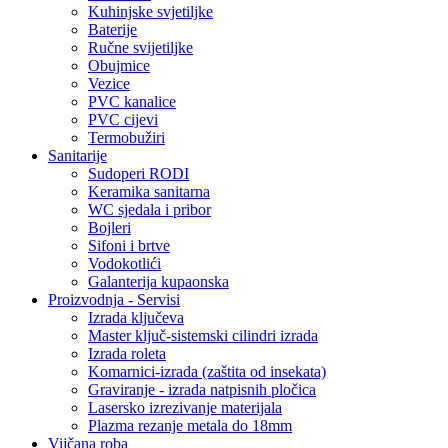
Kuhinjske svjetiljke
Baterije
Ručne svijetiljke
Obujmice
Vezice
PVC kanalice
PVC cijevi
Termobužiri
Sanitarije
Sudoperi RODI
Keramika sanitarna
WC sjedala i pribor
Bojleri
Sifoni i brtve
Vodokotlići
Galanterija kupaonska
Proizvodnja - Servisi
Izrada ključeva
Master ključ-sistemski cilindri izrada
Izrada roleta
Komarnici-izrada (zaštita od insekata)
Graviranje - izrada natpisnih pločica
Lasersko izrezivanje materijala
Plazma rezanje metala do 18mm
Vijčana roba