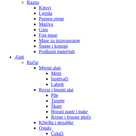
Razno
Kitovi
Ljepila
Purpen pjene
Maziva
Gips
Fug mase
Mase za izravnavanje
Špage i konopi
Praškasti materijali
Alati
Ručni
Mjerni alati
Metri
Ispitivači
Labele
Rezni i brusni alat
Pile
Turpije
Škare
Brusni papir i trake
Rezne i brusne ploče
Kliješta i stezaljke
Ostalo
Čekići