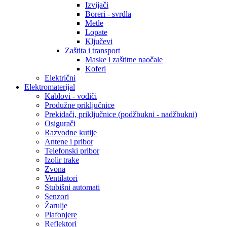
Izvijači
Boreri - svrdla
Metle
Lopate
Ključevi
Zaštita i transport
Maske i zaštitne naočale
Koferi
Električni
Elektromaterijal
Kablovi - vodiči
Produžne priključnice
Prekidači, priključnice (podžbukni - nadžbukni)
Osigurači
Razvodne kutije
Antene i pribor
Telefonski pribor
Izolir trake
Zvona
Ventilatori
Stubišni automati
Senzori
Žarulje
Plafonjere
Reflektori