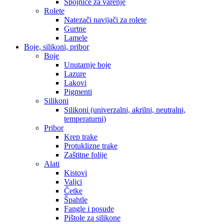
Spojnice za varenje
Rolete
Natezači navijači za rolete
Gurtne
Lamele
Boje, silikoni, pribor
Boje
Unutarnje boje
Lazure
Lakovi
Pigmenti
Silikoni
Silikoni (univerzalni, akrilni, neutralni,
temperaturni)
Pribor
Krep trake
Protuklizne trake
Zaštitne folije
Alati
Kistovi
Valjci
Četke
Špahtle
Fangle i posude
Pištole za silikone