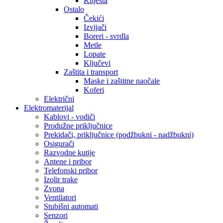
Kliješta
Ostalo
Čekići
Izvijači
Boreri - svrdla
Metle
Lopate
Ključevi
Zaštita i transport
Maske i zaštitne naočale
Koferi
Električni
Elektromaterijal
Kablovi - vodiči
Produžne priključnice
Prekidači, priključnice (podžbukni - nadžbukni)
Osigurači
Razvodne kutije
Antene i pribor
Telefonski pribor
Izolir trake
Zvona
Ventilatori
Stubišni automati
Senzori