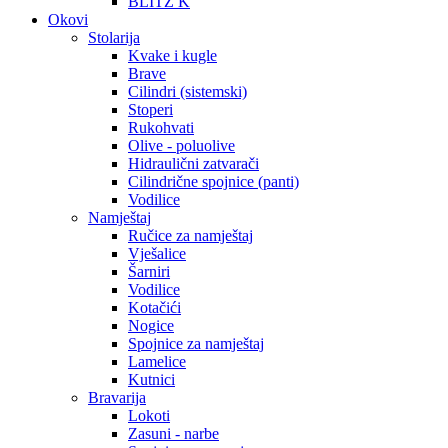
BLITZ K
Okovi
Stolarija
Kvake i kugle
Brave
Cilindri (sistemski)
Stoperi
Rukohvati
Olive - poluolive
Hidraulični zatvarači
Cilindrične spojnice (panti)
Vodilice
Namještaj
Ručice za namještaj
Vješalice
Šarniri
Vodilice
Kotačići
Nogice
Spojnice za namještaj
Lamelice
Kutnici
Bravarija
Lokoti
Zasuni - narbe