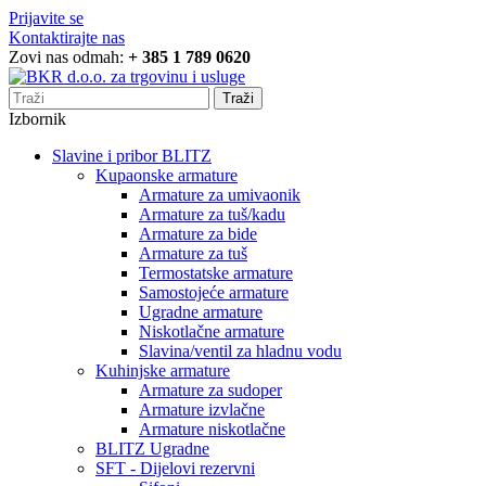
Prijavite se
Kontaktirajte nas
Zovi nas odmah:
+ 385 1 789 0620
Traži
Izbornik
Slavine i pribor BLITZ
Kupaonske armature
Armature za umivaonik
Armature za tuš/kadu
Armature za bide
Armature za tuš
Termostatske armature
Samostojeće armature
Ugradne armature
Niskotlačne armature
Slavina/ventil za hladnu vodu
Kuhinjske armature
Armature za sudoper
Armature izvlačne
Armature niskotlačne
BLITZ Ugradne
SFT - Dijelovi rezervni