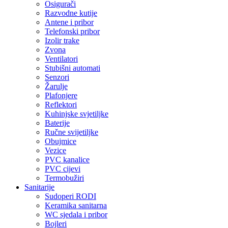
Osigurači
Razvodne kutije
Antene i pribor
Telefonski pribor
Izolir trake
Zvona
Ventilatori
Stubišni automati
Senzori
Žarulje
Plafonjere
Reflektori
Kuhinjske svjetiljke
Baterije
Ručne svijetiljke
Obujmice
Vezice
PVC kanalice
PVC cijevi
Termobužiri
Sanitarije
Sudoperi RODI
Keramika sanitarna
WC sjedala i pribor
Bojleri