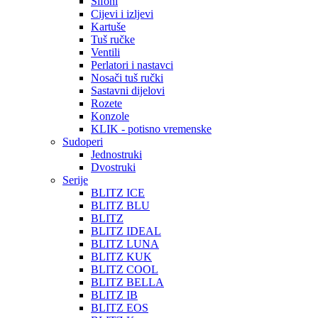
Sifoni
Cijevi i izljevi
Kartuše
Tuš ručke
Ventili
Perlatori i nastavci
Nosači tuš ručki
Sastavni dijelovi
Rozete
Konzole
KLIK - potisno vremenske
Sudoperi
Jednostruki
Dvostruki
Serije
BLITZ ICE
BLITZ BLU
BLITZ
BLITZ IDEAL
BLITZ LUNA
BLITZ KUK
BLITZ COOL
BLITZ BELLA
BLITZ IB
BLITZ EOS