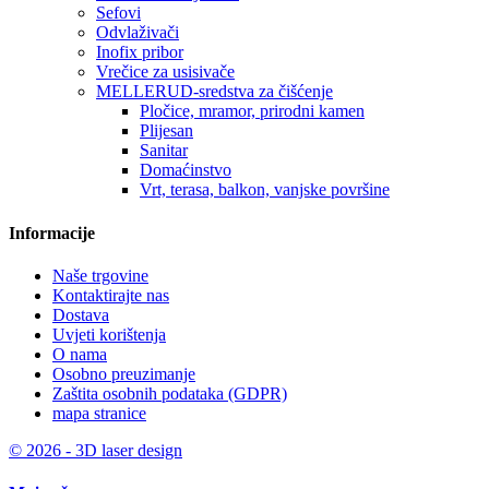
Sefovi
Odvlaživači
Inofix pribor
Vrečice za usisivače
MELLERUD-sredstva za čišćenje
Pločice, mramor, prirodni kamen
Plijesan
Sanitar
Domaćinstvo
Vrt, terasa, balkon, vanjske površine
Informacije
Naše trgovine
Kontaktirajte nas
Dostava
Uvjeti korištenja
O nama
Osobno preuzimanje
Zaštita osobnih podataka (GDPR)
mapa stranice
© 2026 - 3D laser design