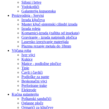
Sifoni i brtve
Vodokotlići
Galanterija kupaonska
Proizvodnja - Servisi
Izrada ključeva
Master ključ-sistemski cilindri izrada
Izrada roleta
Komarnici-izrada (zaštita od insekata)
Graviranje - izrada natpisnih pločica
Lasersko izrezivanje materijala
Plazma rezanje metala do 18mm
Vijčana roba
Iver vijci
Kukice
Matice - podložne pločice
Tiple
Čavli i čavlići
Podloške za pante
Beskonačni vijci
Perforirane trake
Elektrode
Kućna galanterija
Poštanski sandučići
Oglasne ploče
Ormarići za ključeve