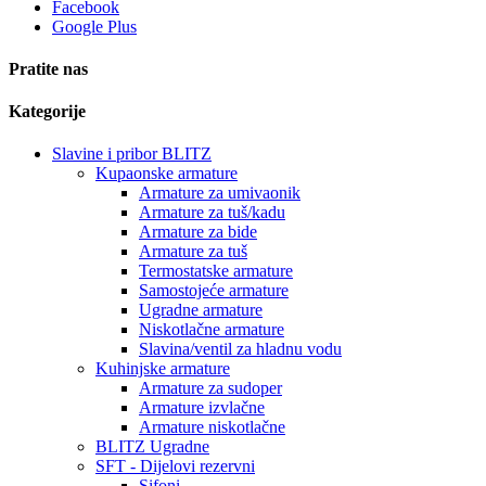
Facebook
Google Plus
Pratite nas
Kategorije
Slavine i pribor BLITZ
Kupaonske armature
Armature za umivaonik
Armature za tuš/kadu
Armature za bide
Armature za tuš
Termostatske armature
Samostojeće armature
Ugradne armature
Niskotlačne armature
Slavina/ventil za hladnu vodu
Kuhinjske armature
Armature za sudoper
Armature izvlačne
Armature niskotlačne
BLITZ Ugradne
SFT - Dijelovi rezervni
Sifoni