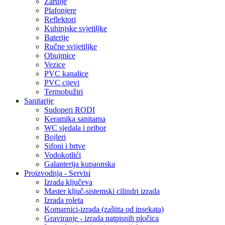
Žarulje
Plafonjere
Reflektori
Kuhinjske svjetiljke
Baterije
Ručne svijetiljke
Obujmice
Vezice
PVC kanalice
PVC cijevi
Termobužiri
Sanitarije
Sudoperi RODI
Keramika sanitarna
WC sjedala i pribor
Bojleri
Sifoni i brtve
Vodokotlići
Galanterija kupaonska
Proizvodnja - Servisi
Izrada ključeva
Master ključ-sistemski cilindri izrada
Izrada roleta
Komarnici-izrada (zaštita od insekata)
Graviranje - izrada natpisnih pločica