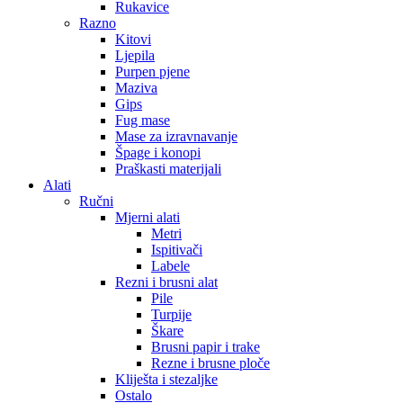
Rukavice
Razno
Kitovi
Ljepila
Purpen pjene
Maziva
Gips
Fug mase
Mase za izravnavanje
Špage i konopi
Praškasti materijali
Alati
Ručni
Mjerni alati
Metri
Ispitivači
Labele
Rezni i brusni alat
Pile
Turpije
Škare
Brusni papir i trake
Rezne i brusne ploče
Kliješta i stezaljke
Ostalo