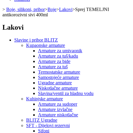
>
Boje, silikoni, pribor
>
Boje
>
Lakovi
>
Sprej TEMELJNI
antikorozivni sivi 400ml
Lakovi
Slavine i pribor BLITZ
Kupaonske armature
Armature za umivaonik
Armature za tuš/kadu
Armature za bide
Armature za tuš
Termostatske armature
Samostojeće armature
Ugradne armature
Niskotlačne armature
Slavina/ventil za hladnu vodu
Kuhinjske armature
Armature za sudoper
Armature izvlačne
Armature niskotlačne
BLITZ Ugradne
SFT - Dijelovi rezervni
Sifoni