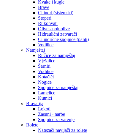
Kvake i kugle
Brave
Cilindri (sistemski)
Stoperi
Rukohvati
Olive - poluolive
Hidraulični zatvarači
Cilindrične spojnice (panti)
Vodilice
Namještaj
Ručice za namještaj
Vješalice
Šarniri
Vodilice
Kotačići
Nogice
Spojnice za namještaj
Lamelice
Kutnici
Bravarija
Lokoti
Zasuni - narbe
Spojnice za varenje
Rolete
Natezači navijači za rolete