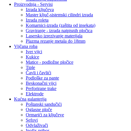
Proizvodnja - Servisi
Izrada ključeva
Master ključ-sistemski cilindri izrada
Izrada roleta
Komarnici-izrada (zaštita od insekata)
Graviranje - izrada natpisnih pločica
Lasersko izrezivanje materijala
Plazma rezanje metala do 18mm
Vijčana roba
Iver vijci
Kukice
Matice - podložne pločice
Tiple
Čavli i čavlići
Podloške za pante
Beskonačni vijci
Perforirane trake
Elektrode
Kućna galanterija
Poštanski sandučići
Oglasne ploče
Ormarići za ključeve
Sefovi
Odvlaživači
Inofix pribor