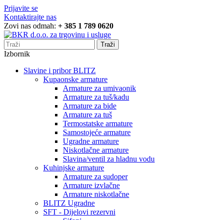
Prijavite se
Kontaktirajte nas
Zovi nas odmah:
+ 385 1 789 0620
Traži
Izbornik
Slavine i pribor BLITZ
Kupaonske armature
Armature za umivaonik
Armature za tuš/kadu
Armature za bide
Armature za tuš
Termostatske armature
Samostojeće armature
Ugradne armature
Niskotlačne armature
Slavina/ventil za hladnu vodu
Kuhinjske armature
Armature za sudoper
Armature izvlačne
Armature niskotlačne
BLITZ Ugradne
SFT - Dijelovi rezervni