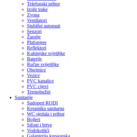
Telefonski pribor
Izolir trake
Zvona
Ventilatori
Stubišni automati
Senzori
Žarulje
Plafonjere
Reflektori
Kuhinjske svjetiljke
Baterije
Ručne svijetiljke
Obujmice
Vezice
PVC kanalice
PVC cijevi
Termobužiri
Sanitarije
Sudoperi RODI
Keramika sanitarna
WC sjedala i pribor
Bojleri
Sifoni i brtve
Vodokotlići
Galanterija kupaonska