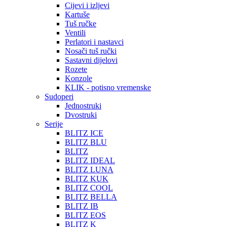
Cijevi i izljevi
Kartuše
Tuš ručke
Ventili
Perlatori i nastavci
Nosači tuš ručki
Sastavni dijelovi
Rozete
Konzole
KLIK - potisno vremenske
Sudoperi
Jednostruki
Dvostruki
Serije
BLITZ ICE
BLITZ BLU
BLITZ
BLITZ IDEAL
BLITZ LUNA
BLITZ KUK
BLITZ COOL
BLITZ BELLA
BLITZ IB
BLITZ EOS
BLITZ K