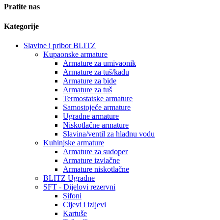
Pratite nas
Kategorije
Slavine i pribor BLITZ
Kupaonske armature
Armature za umivaonik
Armature za tuš/kadu
Armature za bide
Armature za tuš
Termostatske armature
Samostojeće armature
Ugradne armature
Niskotlačne armature
Slavina/ventil za hladnu vodu
Kuhinjske armature
Armature za sudoper
Armature izvlačne
Armature niskotlačne
BLITZ Ugradne
SFT - Dijelovi rezervni
Sifoni
Cijevi i izljevi
Kartuše