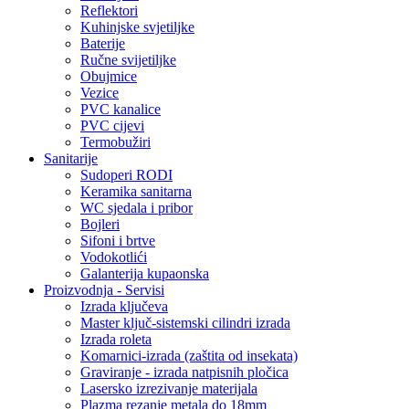
Reflektori
Kuhinjske svjetiljke
Baterije
Ručne svijetiljke
Obujmice
Vezice
PVC kanalice
PVC cijevi
Termobužiri
Sanitarije
Sudoperi RODI
Keramika sanitarna
WC sjedala i pribor
Bojleri
Sifoni i brtve
Vodokotlići
Galanterija kupaonska
Proizvodnja - Servisi
Izrada ključeva
Master ključ-sistemski cilindri izrada
Izrada roleta
Komarnici-izrada (zaštita od insekata)
Graviranje - izrada natpisnih pločica
Lasersko izrezivanje materijala
Plazma rezanje metala do 18mm