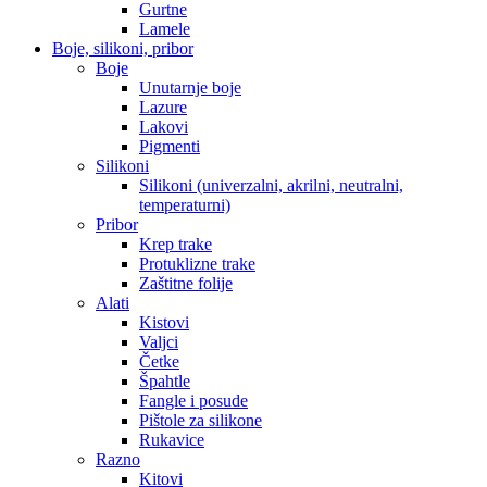
Gurtne
Lamele
Boje, silikoni, pribor
Boje
Unutarnje boje
Lazure
Lakovi
Pigmenti
Silikoni
Silikoni (univerzalni, akrilni, neutralni,
temperaturni)
Pribor
Krep trake
Protuklizne trake
Zaštitne folije
Alati
Kistovi
Valjci
Četke
Špahtle
Fangle i posude
Pištole za silikone
Rukavice
Razno
Kitovi