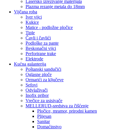
Lasersko izrezivanje materijala
Plazma rezanje metala do 18mm
Vijčana roba
Iver vijci
Kukice
Matice - podložne pločice
Tiple
Čavli i čavlići
Podloške za pante
Beskonačni vijci
Perforirane trake
Elektrode
Kućna galanterija
Poštanski sandučići
Oglasne ploče
Ormarići za ključeve
Sefovi
Odvlaživači
Inofix pribor
Vrečice za usisivače
MELLERUD-sredstva za čišćenje
Pločice, mramor, prirodni kamen
Plijesan
Sanitar
Domaćinstvo