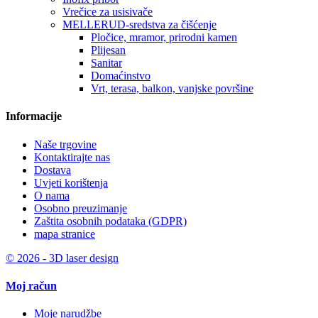
Vrečice za usisivače
MELLERUD-sredstva za čišćenje
Pločice, mramor, prirodni kamen
Plijesan
Sanitar
Domaćinstvo
Vrt, terasa, balkon, vanjske površine
Informacije
Naše trgovine
Kontaktirajte nas
Dostava
Uvjeti korištenja
O nama
Osobno preuzimanje
Zaštita osobnih podataka (GDPR)
mapa stranice
© 2026 - 3D laser design
Moj račun
Moje narudžbe