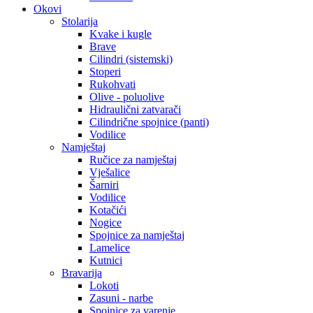
Okovi
Stolarija
Kvake i kugle
Brave
Cilindri (sistemski)
Stoperi
Rukohvati
Olive - poluolive
Hidraulični zatvarači
Cilindrične spojnice (panti)
Vodilice
Namještaj
Ručice za namještaj
Vješalice
Šarniri
Vodilice
Kotačići
Nogice
Spojnice za namještaj
Lamelice
Kutnici
Bravarija
Lokoti
Zasuni - narbe
Spojnice za varenje