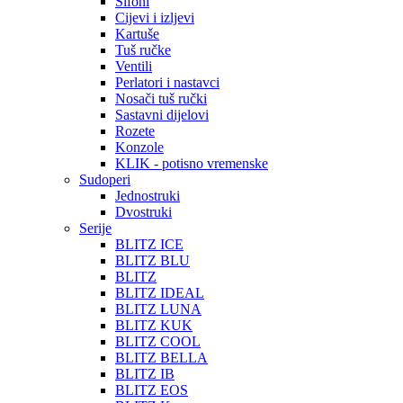
Sifoni
Cijevi i izljevi
Kartuše
Tuš ručke
Ventili
Perlatori i nastavci
Nosači tuš ručki
Sastavni dijelovi
Rozete
Konzole
KLIK - potisno vremenske
Sudoperi
Jednostruki
Dvostruki
Serije
BLITZ ICE
BLITZ BLU
BLITZ
BLITZ IDEAL
BLITZ LUNA
BLITZ KUK
BLITZ COOL
BLITZ BELLA
BLITZ IB
BLITZ EOS