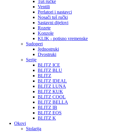
Tuš ručke
Ventili
Perlatori i nastavci
Nosači tuš ručki
Sastavni dijelovi
Rozete
Konzole
KLIK - potisno vremenske
Sudoperi
Jednostruki
Dvostruki
Serije
BLITZ ICE
BLITZ BLU
BLITZ
BLITZ IDEAL
BLITZ LUNA
BLITZ KUK
BLITZ COOL
BLITZ BELLA
BLITZ IB
BLITZ EOS
BLITZ K
Okovi
Stolarija