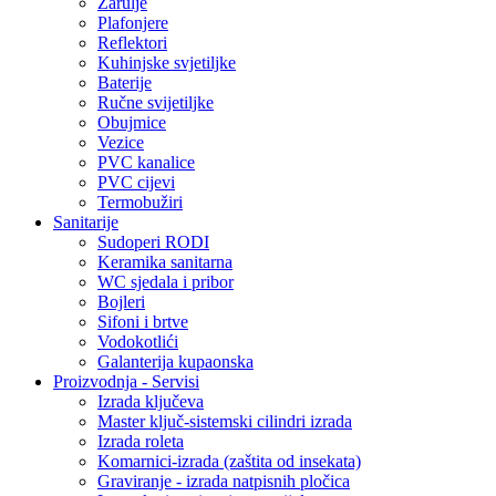
Žarulje
Plafonjere
Reflektori
Kuhinjske svjetiljke
Baterije
Ručne svijetiljke
Obujmice
Vezice
PVC kanalice
PVC cijevi
Termobužiri
Sanitarije
Sudoperi RODI
Keramika sanitarna
WC sjedala i pribor
Bojleri
Sifoni i brtve
Vodokotlići
Galanterija kupaonska
Proizvodnja - Servisi
Izrada ključeva
Master ključ-sistemski cilindri izrada
Izrada roleta
Komarnici-izrada (zaštita od insekata)
Graviranje - izrada natpisnih pločica