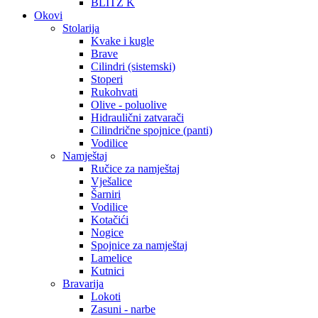
BLITZ K
Okovi
Stolarija
Kvake i kugle
Brave
Cilindri (sistemski)
Stoperi
Rukohvati
Olive - poluolive
Hidraulični zatvarači
Cilindrične spojnice (panti)
Vodilice
Namještaj
Ručice za namještaj
Vješalice
Šarniri
Vodilice
Kotačići
Nogice
Spojnice za namještaj
Lamelice
Kutnici
Bravarija
Lokoti
Zasuni - narbe