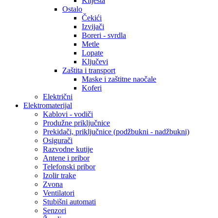
Kliješta
Ostalo
Čekići
Izvijači
Boreri - svrdla
Metle
Lopate
Ključevi
Zaštita i transport
Maske i zaštitne naočale
Koferi
Električni
Elektromaterijal
Kablovi - vodiči
Produžne priključnice
Prekidači, priključnice (podžbukni - nadžbukni)
Osigurači
Razvodne kutije
Antene i pribor
Telefonski pribor
Izolir trake
Zvona
Ventilatori
Stubišni automati
Senzori