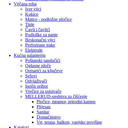
Vijčana roba
Iver vijci
Kukice
Matice - podložne pločice
Tiple
Čavli i čavlići
Podloške za pante
Beskonačni vijci
Perforirane trake
Elektrode
Kućna galanterija
Poštanski sandučići
Oglasne ploče
Ormarići za ključeve
Sefovi
Odvlaživači
Inofix pribor
Vrečice za usisivače
MELLERUD-sredstva za čišćenje
Pločice, mramor, prirodni kamen
Plijesan
Sanitar
Domaćinstvo
Vrt, terasa, balkon, vanjske površine
Katalozi