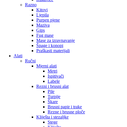
Razno
Kitovi
Ljepila
Purpen pjene
Maziva
Gips
Fug mase
Mase za izravnavanje
Špage i konopi
Praškasti materijali
Alati
Ručni
Mjerni alati
Metri
Ispitivači
Labele
Rezni i brusni alat
Pile
Turpije
Škare
Brusni papir i trake
Rezne i brusne ploče
Kliješta i stezaljke
Stege