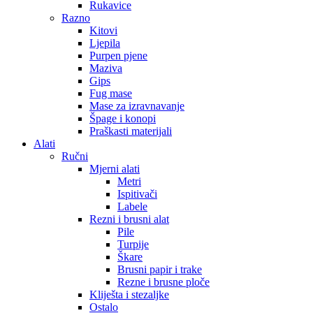
Rukavice
Razno
Kitovi
Ljepila
Purpen pjene
Maziva
Gips
Fug mase
Mase za izravnavanje
Špage i konopi
Praškasti materijali
Alati
Ručni
Mjerni alati
Metri
Ispitivači
Labele
Rezni i brusni alat
Pile
Turpije
Škare
Brusni papir i trake
Rezne i brusne ploče
Kliješta i stezaljke
Ostalo