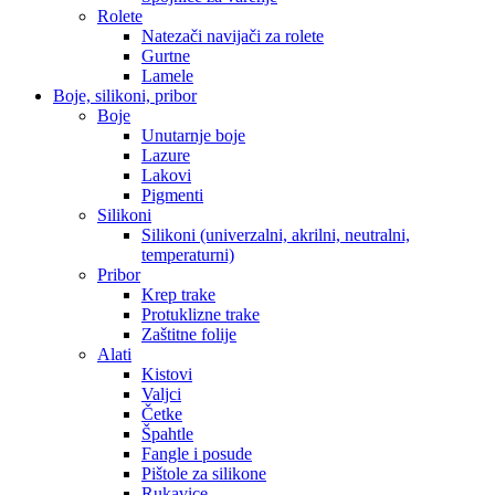
Rolete
Natezači navijači za rolete
Gurtne
Lamele
Boje, silikoni, pribor
Boje
Unutarnje boje
Lazure
Lakovi
Pigmenti
Silikoni
Silikoni (univerzalni, akrilni, neutralni,
temperaturni)
Pribor
Krep trake
Protuklizne trake
Zaštitne folije
Alati
Kistovi
Valjci
Četke
Špahtle
Fangle i posude
Pištole za silikone
Rukavice