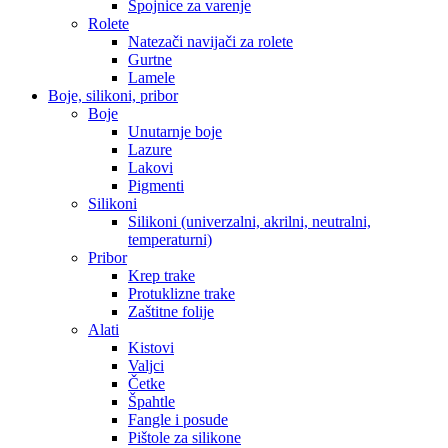
Spojnice za varenje
Rolete
Natezači navijači za rolete
Gurtne
Lamele
Boje, silikoni, pribor
Boje
Unutarnje boje
Lazure
Lakovi
Pigmenti
Silikoni
Silikoni (univerzalni, akrilni, neutralni,
temperaturni)
Pribor
Krep trake
Protuklizne trake
Zaštitne folije
Alati
Kistovi
Valjci
Četke
Špahtle
Fangle i posude
Pištole za silikone