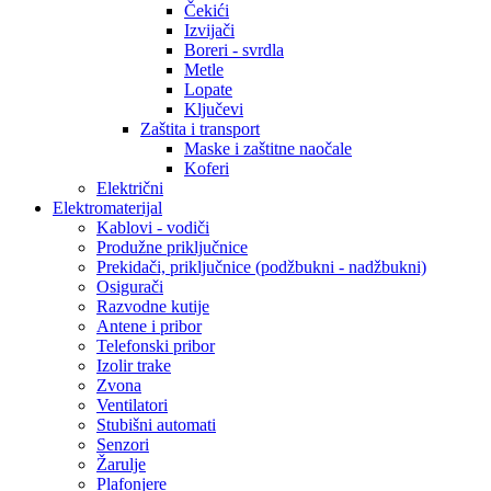
Čekići
Izvijači
Boreri - svrdla
Metle
Lopate
Ključevi
Zaštita i transport
Maske i zaštitne naočale
Koferi
Električni
Elektromaterijal
Kablovi - vodiči
Produžne priključnice
Prekidači, priključnice (podžbukni - nadžbukni)
Osigurači
Razvodne kutije
Antene i pribor
Telefonski pribor
Izolir trake
Zvona
Ventilatori
Stubišni automati
Senzori
Žarulje
Plafonjere