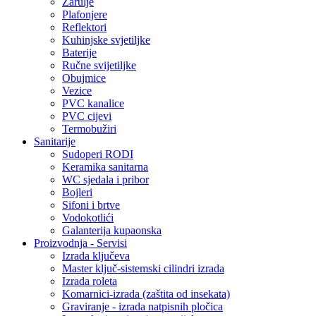
Žarulje
Plafonjere
Reflektori
Kuhinjske svjetiljke
Baterije
Ručne svijetiljke
Obujmice
Vezice
PVC kanalice
PVC cijevi
Termobužiri
Sanitarije
Sudoperi RODI
Keramika sanitarna
WC sjedala i pribor
Bojleri
Sifoni i brtve
Vodokotlići
Galanterija kupaonska
Proizvodnja - Servisi
Izrada ključeva
Master ključ-sistemski cilindri izrada
Izrada roleta
Komarnici-izrada (zaštita od insekata)
Graviranje - izrada natpisnih pločica