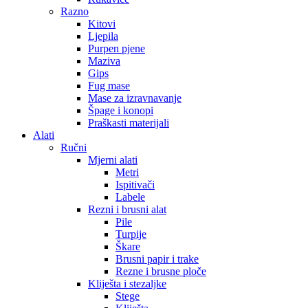
Razno
Kitovi
Ljepila
Purpen pjene
Maziva
Gips
Fug mase
Mase za izravnavanje
Špage i konopi
Praškasti materijali
Alati
Ručni
Mjerni alati
Metri
Ispitivači
Labele
Rezni i brusni alat
Pile
Turpije
Škare
Brusni papir i trake
Rezne i brusne ploče
Kliješta i stezaljke
Stege