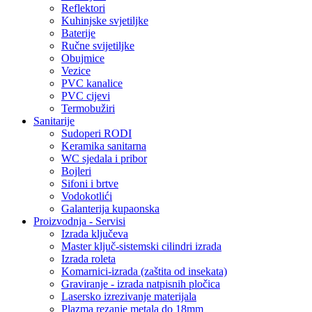
Reflektori
Kuhinjske svjetiljke
Baterije
Ručne svijetiljke
Obujmice
Vezice
PVC kanalice
PVC cijevi
Termobužiri
Sanitarije
Sudoperi RODI
Keramika sanitarna
WC sjedala i pribor
Bojleri
Sifoni i brtve
Vodokotlići
Galanterija kupaonska
Proizvodnja - Servisi
Izrada ključeva
Master ključ-sistemski cilindri izrada
Izrada roleta
Komarnici-izrada (zaštita od insekata)
Graviranje - izrada natpisnih pločica
Lasersko izrezivanje materijala
Plazma rezanje metala do 18mm