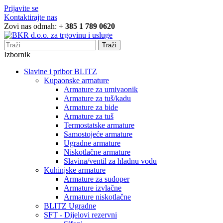
Prijavite se
Kontaktirajte nas
Zovi nas odmah:
+ 385 1 789 0620
Traži
Izbornik
Slavine i pribor BLITZ
Kupaonske armature
Armature za umivaonik
Armature za tuš/kadu
Armature za bide
Armature za tuš
Termostatske armature
Samostojeće armature
Ugradne armature
Niskotlačne armature
Slavina/ventil za hladnu vodu
Kuhinjske armature
Armature za sudoper
Armature izvlačne
Armature niskotlačne
BLITZ Ugradne
SFT - Dijelovi rezervni