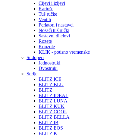
Cijevi i izljevi
Kartuše
Tuš ručke
Ventili
Perlatori i nastavci
Nosači tuš ručki
Sastavni dijelovi
Rozete
Konzole
KLIK - potisno vremenske
Sudoperi
Jednostruki
Dvostruki
Serije
BLITZ ICE
BLITZ BLU
BLITZ
BLITZ IDEAL
BLITZ LUNA
BLITZ KUK
BLITZ COOL
BLITZ BELLA
BLITZ IB
BLITZ EOS
BLITZ K