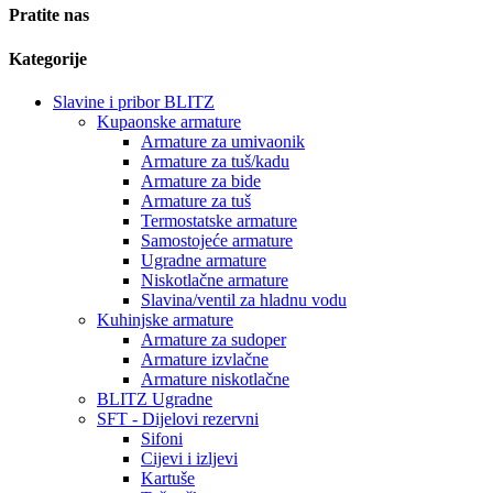
Pratite nas
Kategorije
Slavine i pribor BLITZ
Kupaonske armature
Armature za umivaonik
Armature za tuš/kadu
Armature za bide
Armature za tuš
Termostatske armature
Samostojeće armature
Ugradne armature
Niskotlačne armature
Slavina/ventil za hladnu vodu
Kuhinjske armature
Armature za sudoper
Armature izvlačne
Armature niskotlačne
BLITZ Ugradne
SFT - Dijelovi rezervni
Sifoni
Cijevi i izljevi
Kartuše