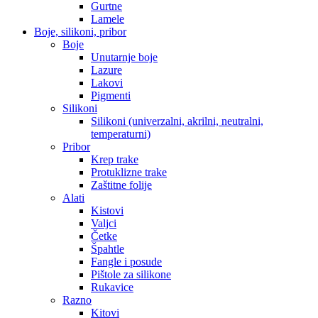
Gurtne
Lamele
Boje, silikoni, pribor
Boje
Unutarnje boje
Lazure
Lakovi
Pigmenti
Silikoni
Silikoni (univerzalni, akrilni, neutralni,
temperaturni)
Pribor
Krep trake
Protuklizne trake
Zaštitne folije
Alati
Kistovi
Valjci
Četke
Špahtle
Fangle i posude
Pištole za silikone
Rukavice
Razno
Kitovi