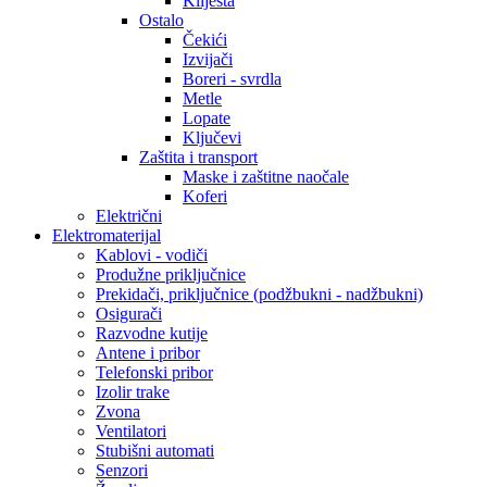
Kliješta
Ostalo
Čekići
Izvijači
Boreri - svrdla
Metle
Lopate
Ključevi
Zaštita i transport
Maske i zaštitne naočale
Koferi
Električni
Elektromaterijal
Kablovi - vodiči
Produžne priključnice
Prekidači, priključnice (podžbukni - nadžbukni)
Osigurači
Razvodne kutije
Antene i pribor
Telefonski pribor
Izolir trake
Zvona
Ventilatori
Stubišni automati
Senzori