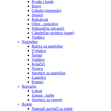
Kvake i kugle
Brave
Cilindri (sistemski)
Stoperi
Rukohvati
Olive - poluolive
Hidraulični zatvarači
Cilindrične spojnice (panti)
Vodilice
Namještaj
Ručice za namještaj
Vješalice
Šarniri
Vodilice
Kotačići
Nogice
Spojnice za namještaj
Lamelice
Kutnici
Bravarija
Lokoti
Zasuni - narbe
Spojnice za varenje
Rolete
Natezači navijači za rolete