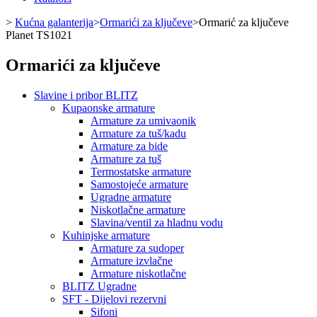
>
Kućna galanterija
>
Ormarići za ključeve
>
Ormarić za ključeve
Planet TS1021
Ormarići za ključeve
Slavine i pribor BLITZ
Kupaonske armature
Armature za umivaonik
Armature za tuš/kadu
Armature za bide
Armature za tuš
Termostatske armature
Samostojeće armature
Ugradne armature
Niskotlačne armature
Slavina/ventil za hladnu vodu
Kuhinjske armature
Armature za sudoper
Armature izvlačne
Armature niskotlačne
BLITZ Ugradne
SFT - Dijelovi rezervni
Sifoni