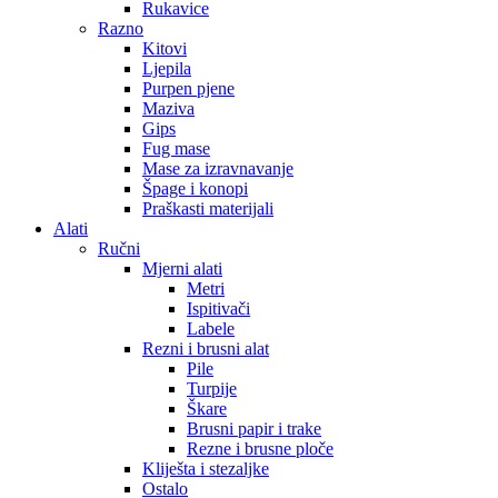
Rukavice
Razno
Kitovi
Ljepila
Purpen pjene
Maziva
Gips
Fug mase
Mase za izravnavanje
Špage i konopi
Praškasti materijali
Alati
Ručni
Mjerni alati
Metri
Ispitivači
Labele
Rezni i brusni alat
Pile
Turpije
Škare
Brusni papir i trake
Rezne i brusne ploče
Kliješta i stezaljke
Ostalo