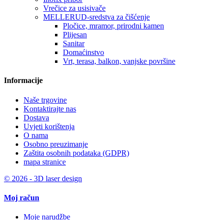
Vrečice za usisivače
MELLERUD-sredstva za čišćenje
Pločice, mramor, prirodni kamen
Plijesan
Sanitar
Domaćinstvo
Vrt, terasa, balkon, vanjske površine
Informacije
Naše trgovine
Kontaktirajte nas
Dostava
Uvjeti korištenja
O nama
Osobno preuzimanje
Zaštita osobnih podataka (GDPR)
mapa stranice
© 2026 - 3D laser design
Moj račun
Moje narudžbe