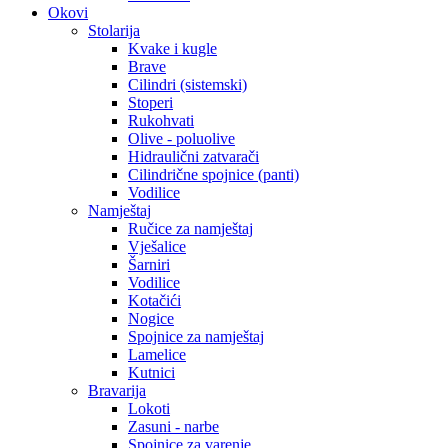
Okovi
Stolarija
Kvake i kugle
Brave
Cilindri (sistemski)
Stoperi
Rukohvati
Olive - poluolive
Hidraulični zatvarači
Cilindrične spojnice (panti)
Vodilice
Namještaj
Ručice za namještaj
Vješalice
Šarniri
Vodilice
Kotačići
Nogice
Spojnice za namještaj
Lamelice
Kutnici
Bravarija
Lokoti
Zasuni - narbe
Spojnice za varenje