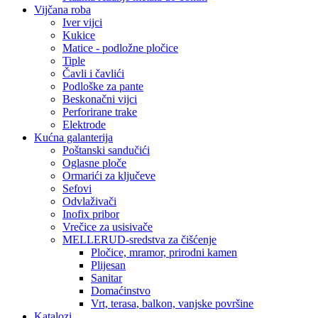
Vijčana roba
Iver vijci
Kukice
Matice - podložne pločice
Tiple
Čavli i čavlići
Podloške za pante
Beskonačni vijci
Perforirane trake
Elektrode
Kućna galanterija
Poštanski sandučići
Oglasne ploče
Ormarići za ključeve
Sefovi
Odvlaživači
Inofix pribor
Vrečice za usisivače
MELLERUD-sredstva za čišćenje
Pločice, mramor, prirodni kamen
Plijesan
Sanitar
Domaćinstvo
Vrt, terasa, balkon, vanjske površine
Katalozi