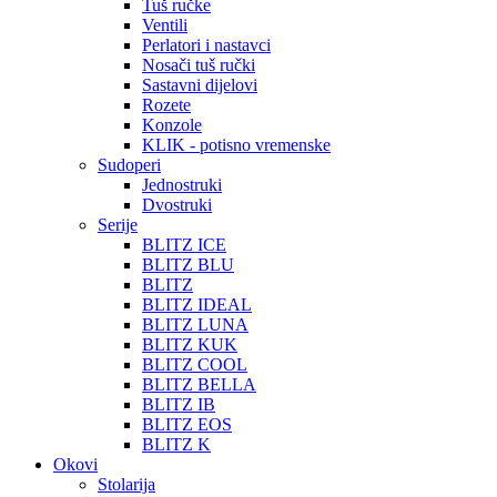
Tuš ručke
Ventili
Perlatori i nastavci
Nosači tuš ručki
Sastavni dijelovi
Rozete
Konzole
KLIK - potisno vremenske
Sudoperi
Jednostruki
Dvostruki
Serije
BLITZ ICE
BLITZ BLU
BLITZ
BLITZ IDEAL
BLITZ LUNA
BLITZ KUK
BLITZ COOL
BLITZ BELLA
BLITZ IB
BLITZ EOS
BLITZ K
Okovi
Stolarija