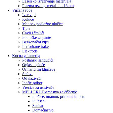
Lasersko izrezivanje materijala
Plazma rezanje metala do 18mm
Vijčana roba
Iver vijci
Kukice
Matice - podložne pločice
Tiple
Čavli i čavlići
Podloške za pante
Beskonačni vijci
Perforirane trake
Elektrode
Kućna galanterija
Poštanski sandučići
Oglasne ploče
Ormarići za ključeve
Sefovi
Odvlaživači
Inofix pribor
Vrečice za usisivače
MELLERUD-sredstva za čišćenje
Pločice, mramor, prirodni kamen
Plijesan
Sanitar
Domaćinstvo