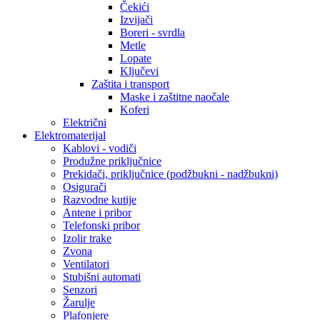
Čekići
Izvijači
Boreri - svrdla
Metle
Lopate
Ključevi
Zaštita i transport
Maske i zaštitne naočale
Koferi
Električni
Elektromaterijal
Kablovi - vodiči
Produžne priključnice
Prekidači, priključnice (podžbukni - nadžbukni)
Osigurači
Razvodne kutije
Antene i pribor
Telefonski pribor
Izolir trake
Zvona
Ventilatori
Stubišni automati
Senzori
Žarulje
Plafonjere