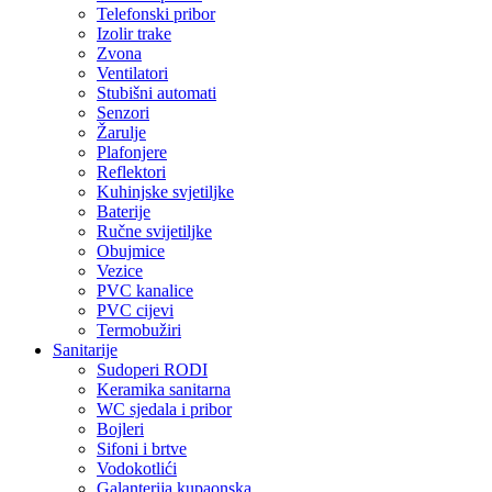
Telefonski pribor
Izolir trake
Zvona
Ventilatori
Stubišni automati
Senzori
Žarulje
Plafonjere
Reflektori
Kuhinjske svjetiljke
Baterije
Ručne svijetiljke
Obujmice
Vezice
PVC kanalice
PVC cijevi
Termobužiri
Sanitarije
Sudoperi RODI
Keramika sanitarna
WC sjedala i pribor
Bojleri
Sifoni i brtve
Vodokotlići
Galanterija kupaonska