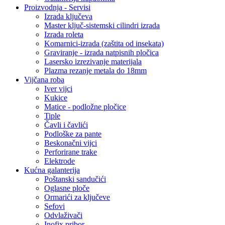
Proizvodnja - Servisi
Izrada ključeva
Master ključ-sistemski cilindri izrada
Izrada roleta
Komarnici-izrada (zaštita od insekata)
Graviranje - izrada natpisnih pločica
Lasersko izrezivanje materijala
Plazma rezanje metala do 18mm
Vijčana roba
Iver vijci
Kukice
Matice - podložne pločice
Tiple
Čavli i čavlići
Podloške za pante
Beskonačni vijci
Perforirane trake
Elektrode
Kućna galanterija
Poštanski sandučići
Oglasne ploče
Ormarići za ključeve
Sefovi
Odvlaživači
Inofix pribor