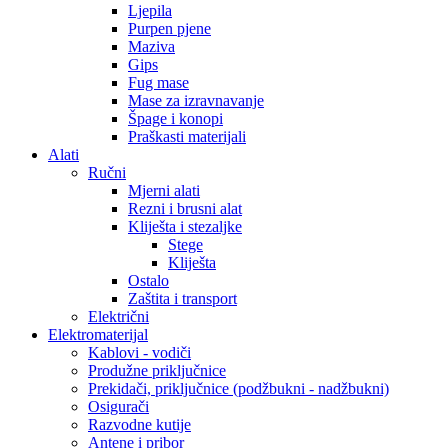
Ljepila
Purpen pjene
Maziva
Gips
Fug mase
Mase za izravnavanje
Špage i konopi
Praškasti materijali
Alati
Ručni
Mjerni alati
Rezni i brusni alat
Kliješta i stezaljke
Stege
Kliješta
Ostalo
Zaštita i transport
Električni
Elektromaterijal
Kablovi - vodiči
Produžne priključnice
Prekidači, priključnice (podžbukni - nadžbukni)
Osigurači
Razvodne kutije
Antene i pribor