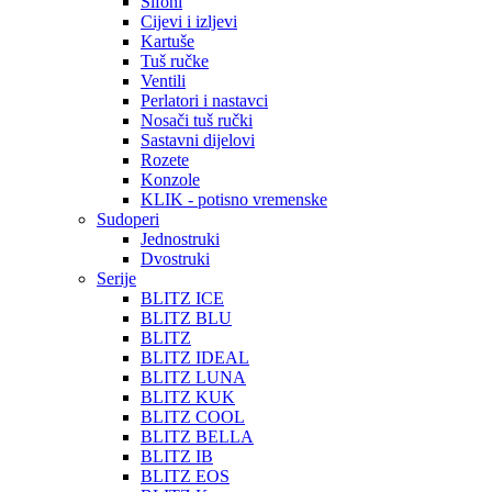
Sifoni
Cijevi i izljevi
Kartuše
Tuš ručke
Ventili
Perlatori i nastavci
Nosači tuš ručki
Sastavni dijelovi
Rozete
Konzole
KLIK - potisno vremenske
Sudoperi
Jednostruki
Dvostruki
Serije
BLITZ ICE
BLITZ BLU
BLITZ
BLITZ IDEAL
BLITZ LUNA
BLITZ KUK
BLITZ COOL
BLITZ BELLA
BLITZ IB
BLITZ EOS