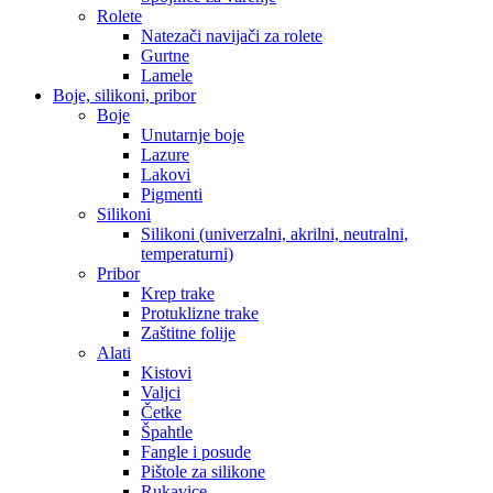
Rolete
Natezači navijači za rolete
Gurtne
Lamele
Boje, silikoni, pribor
Boje
Unutarnje boje
Lazure
Lakovi
Pigmenti
Silikoni
Silikoni (univerzalni, akrilni, neutralni,
temperaturni)
Pribor
Krep trake
Protuklizne trake
Zaštitne folije
Alati
Kistovi
Valjci
Četke
Špahtle
Fangle i posude
Pištole za silikone
Rukavice