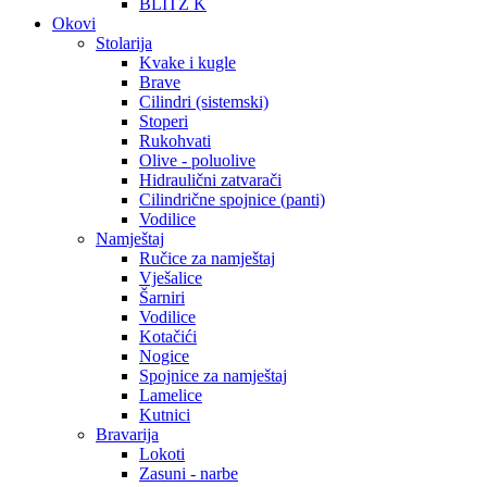
BLITZ K
Okovi
Stolarija
Kvake i kugle
Brave
Cilindri (sistemski)
Stoperi
Rukohvati
Olive - poluolive
Hidraulični zatvarači
Cilindrične spojnice (panti)
Vodilice
Namještaj
Ručice za namještaj
Vješalice
Šarniri
Vodilice
Kotačići
Nogice
Spojnice za namještaj
Lamelice
Kutnici
Bravarija
Lokoti
Zasuni - narbe