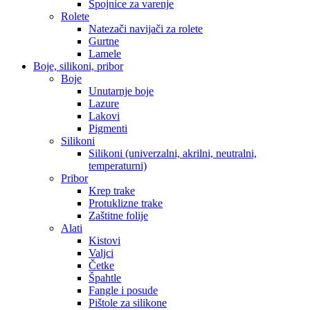
Spojnice za varenje
Rolete
Natezači navijači za rolete
Gurtne
Lamele
Boje, silikoni, pribor
Boje
Unutarnje boje
Lazure
Lakovi
Pigmenti
Silikoni
Silikoni (univerzalni, akrilni, neutralni,
temperaturni)
Pribor
Krep trake
Protuklizne trake
Zaštitne folije
Alati
Kistovi
Valjci
Četke
Špahtle
Fangle i posude
Pištole za silikone