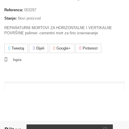
Referenca:
003297
Stanje:
Novi proizvod
REPARATURNI MORTOVI ZA HORIZONTALNE I VERTIKALNE
POVRŠINE polimer- cementni mort za fino izravnavanje
Tweetaj
Dijeli
Google+
Pinterest
Ispis