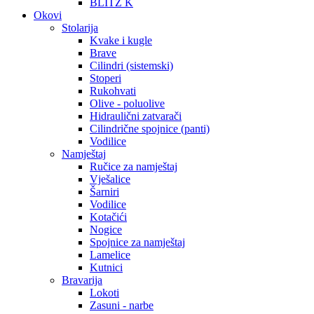
BLITZ K
Okovi
Stolarija
Kvake i kugle
Brave
Cilindri (sistemski)
Stoperi
Rukohvati
Olive - poluolive
Hidraulični zatvarači
Cilindrične spojnice (panti)
Vodilice
Namještaj
Ručice za namještaj
Vješalice
Šarniri
Vodilice
Kotačići
Nogice
Spojnice za namještaj
Lamelice
Kutnici
Bravarija
Lokoti
Zasuni - narbe