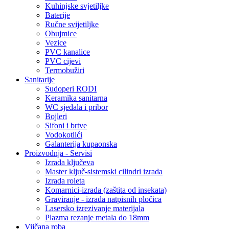
Kuhinjske svjetiljke
Baterije
Ručne svijetiljke
Obujmice
Vezice
PVC kanalice
PVC cijevi
Termobužiri
Sanitarije
Sudoperi RODI
Keramika sanitarna
WC sjedala i pribor
Bojleri
Sifoni i brtve
Vodokotlići
Galanterija kupaonska
Proizvodnja - Servisi
Izrada ključeva
Master ključ-sistemski cilindri izrada
Izrada roleta
Komarnici-izrada (zaštita od insekata)
Graviranje - izrada natpisnih pločica
Lasersko izrezivanje materijala
Plazma rezanje metala do 18mm
Vijčana roba