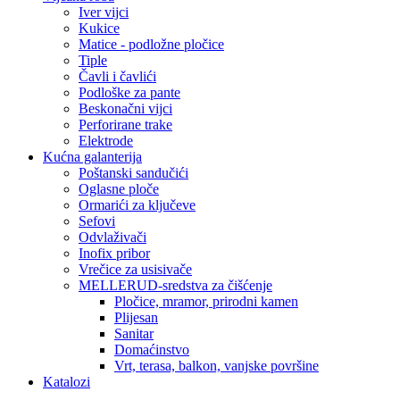
Iver vijci
Kukice
Matice - podložne pločice
Tiple
Čavli i čavlići
Podloške za pante
Beskonačni vijci
Perforirane trake
Elektrode
Kućna galanterija
Poštanski sandučići
Oglasne ploče
Ormarići za ključeve
Sefovi
Odvlaživači
Inofix pribor
Vrečice za usisivače
MELLERUD-sredstva za čišćenje
Pločice, mramor, prirodni kamen
Plijesan
Sanitar
Domaćinstvo
Vrt, terasa, balkon, vanjske površine
Katalozi