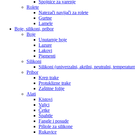
Spojnice za varenje
Rolete
Natezači navijači za rolete
Gurtne
Lamele
Boje, silikoni, pribor
Boje
Unutarnje boje
Lazure
Lakovi
Pigmenti
Silikoni
Silikoni (univerzalni, akrilni, neutralni, temperaturn
Pribor
Krep trake
Protuklizne trake
Zaštitne folije
Alati
Kistovi
Valjci
Četke
Špahtle
Fangle i posude
Pištole za silikone
Rukavice