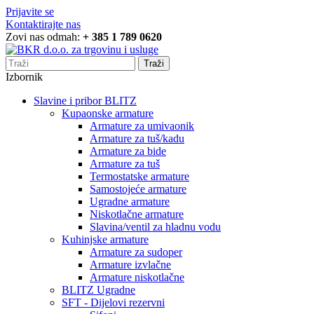
Prijavite se
Kontaktirajte nas
Zovi nas odmah:
+ 385 1 789 0620
Traži
Izbornik
Slavine i pribor BLITZ
Kupaonske armature
Armature za umivaonik
Armature za tuš/kadu
Armature za bide
Armature za tuš
Termostatske armature
Samostojeće armature
Ugradne armature
Niskotlačne armature
Slavina/ventil za hladnu vodu
Kuhinjske armature
Armature za sudoper
Armature izvlačne
Armature niskotlačne
BLITZ Ugradne
SFT - Dijelovi rezervni