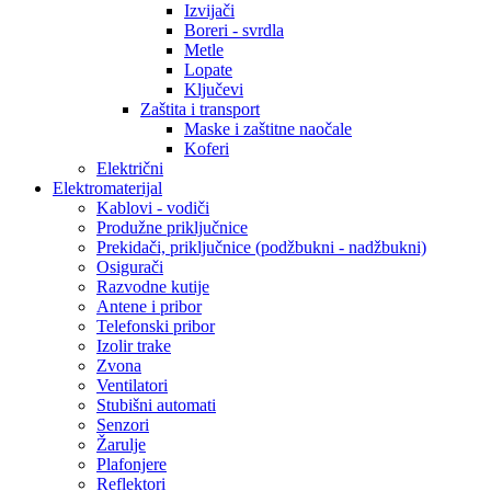
Izvijači
Boreri - svrdla
Metle
Lopate
Ključevi
Zaštita i transport
Maske i zaštitne naočale
Koferi
Električni
Elektromaterijal
Kablovi - vodiči
Produžne priključnice
Prekidači, priključnice (podžbukni - nadžbukni)
Osigurači
Razvodne kutije
Antene i pribor
Telefonski pribor
Izolir trake
Zvona
Ventilatori
Stubišni automati
Senzori
Žarulje
Plafonjere
Reflektori