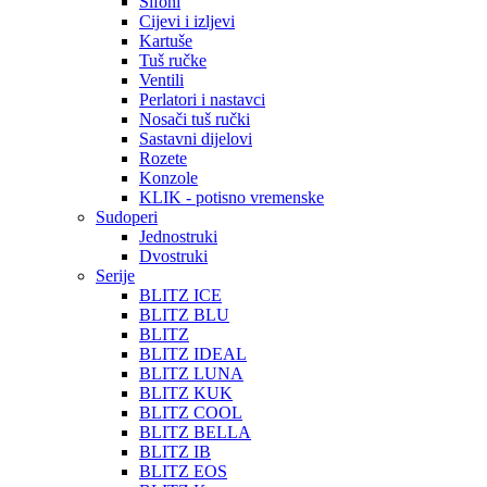
Sifoni
Cijevi i izljevi
Kartuše
Tuš ručke
Ventili
Perlatori i nastavci
Nosači tuš ručki
Sastavni dijelovi
Rozete
Konzole
KLIK - potisno vremenske
Sudoperi
Jednostruki
Dvostruki
Serije
BLITZ ICE
BLITZ BLU
BLITZ
BLITZ IDEAL
BLITZ LUNA
BLITZ KUK
BLITZ COOL
BLITZ BELLA
BLITZ IB
BLITZ EOS