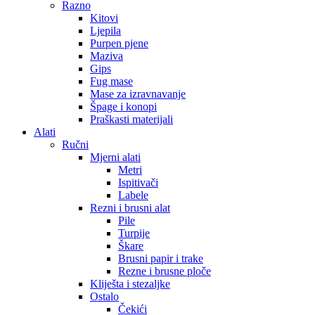
Razno
Kitovi
Ljepila
Purpen pjene
Maziva
Gips
Fug mase
Mase za izravnavanje
Špage i konopi
Praškasti materijali
Alati
Ručni
Mjerni alati
Metri
Ispitivači
Labele
Rezni i brusni alat
Pile
Turpije
Škare
Brusni papir i trake
Rezne i brusne ploče
Kliješta i stezaljke
Ostalo
Čekići