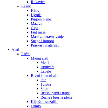
Rukavice
Razno
Kitovi
Ljepila
Purpen pjene
Maziva
Gips
Fug mase
Mase za izravnavanje
Špage i konopi
Praškasti materijali
Alati
Ručni
Mjerni alati
Metri
Ispitivači
Labele
Rezni i brusni alat
Pile
Turpije
Škare
Brusni papir i trake
Rezne i brusne ploče
Kliješta i stezaljke
Ostalo