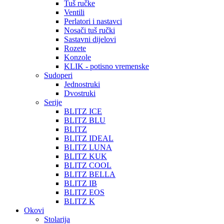
Tuš ručke
Ventili
Perlatori i nastavci
Nosači tuš ručki
Sastavni dijelovi
Rozete
Konzole
KLIK - potisno vremenske
Sudoperi
Jednostruki
Dvostruki
Serije
BLITZ ICE
BLITZ BLU
BLITZ
BLITZ IDEAL
BLITZ LUNA
BLITZ KUK
BLITZ COOL
BLITZ BELLA
BLITZ IB
BLITZ EOS
BLITZ K
Okovi
Stolarija