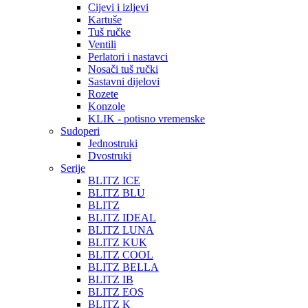
Cijevi i izljevi
Kartuše
Tuš ručke
Ventili
Perlatori i nastavci
Nosači tuš ručki
Sastavni dijelovi
Rozete
Konzole
KLIK - potisno vremenske
Sudoperi
Jednostruki
Dvostruki
Serije
BLITZ ICE
BLITZ BLU
BLITZ
BLITZ IDEAL
BLITZ LUNA
BLITZ KUK
BLITZ COOL
BLITZ BELLA
BLITZ IB
BLITZ EOS
BLITZ K