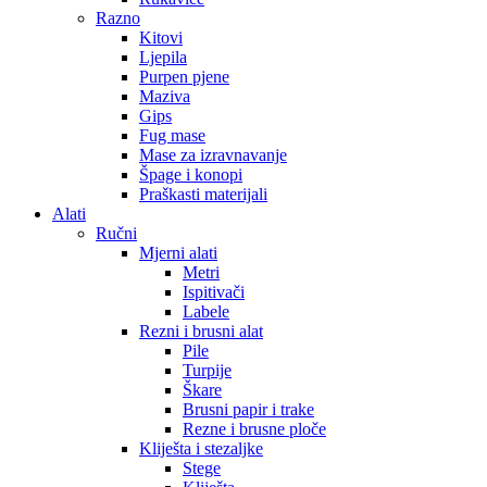
Razno
Kitovi
Ljepila
Purpen pjene
Maziva
Gips
Fug mase
Mase za izravnavanje
Špage i konopi
Praškasti materijali
Alati
Ručni
Mjerni alati
Metri
Ispitivači
Labele
Rezni i brusni alat
Pile
Turpije
Škare
Brusni papir i trake
Rezne i brusne ploče
Kliješta i stezaljke
Stege