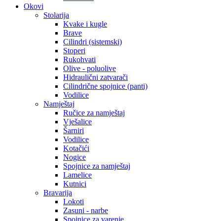
Okovi
Stolarija
Kvake i kugle
Brave
Cilindri (sistemski)
Stoperi
Rukohvati
Olive - poluolive
Hidraulični zatvarači
Cilindrične spojnice (panti)
Vodilice
Namještaj
Ručice za namještaj
Vješalice
Šarniri
Vodilice
Kotačići
Nogice
Spojnice za namještaj
Lamelice
Kutnici
Bravarija
Lokoti
Zasuni - narbe
Spojnice za varenje