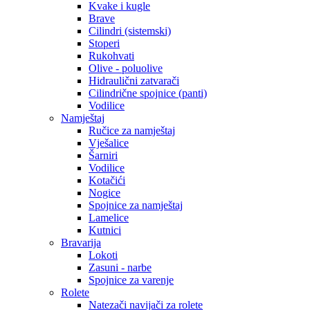
Kvake i kugle
Brave
Cilindri (sistemski)
Stoperi
Rukohvati
Olive - poluolive
Hidraulični zatvarači
Cilindrične spojnice (panti)
Vodilice
Namještaj
Ručice za namještaj
Vješalice
Šarniri
Vodilice
Kotačići
Nogice
Spojnice za namještaj
Lamelice
Kutnici
Bravarija
Lokoti
Zasuni - narbe
Spojnice za varenje
Rolete
Natezači navijači za rolete