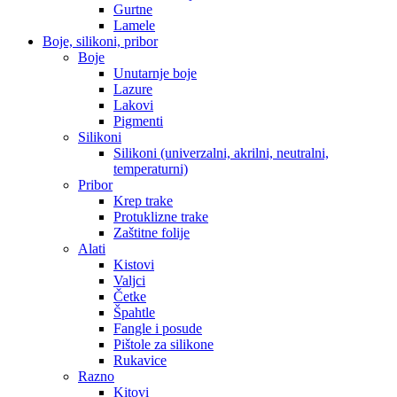
Gurtne
Lamele
Boje, silikoni, pribor
Boje
Unutarnje boje
Lazure
Lakovi
Pigmenti
Silikoni
Silikoni (univerzalni, akrilni, neutralni,
temperaturni)
Pribor
Krep trake
Protuklizne trake
Zaštitne folije
Alati
Kistovi
Valjci
Četke
Špahtle
Fangle i posude
Pištole za silikone
Rukavice
Razno
Kitovi