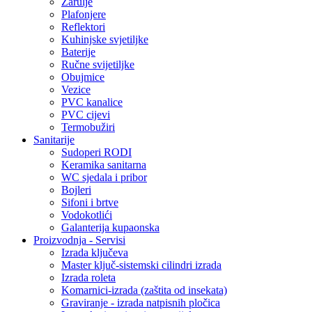
Žarulje
Plafonjere
Reflektori
Kuhinjske svjetiljke
Baterije
Ručne svijetiljke
Obujmice
Vezice
PVC kanalice
PVC cijevi
Termobužiri
Sanitarije
Sudoperi RODI
Keramika sanitarna
WC sjedala i pribor
Bojleri
Sifoni i brtve
Vodokotlići
Galanterija kupaonska
Proizvodnja - Servisi
Izrada ključeva
Master ključ-sistemski cilindri izrada
Izrada roleta
Komarnici-izrada (zaštita od insekata)
Graviranje - izrada natpisnih pločica