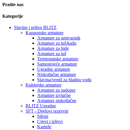
Pratite nas
Kategorije
Slavine i pribor BLITZ
Kupaonske armature
Armature za umivaonik
Armature za tuš/kadu
Armature za bide
Armature za tuš
Termostatske armature
Samostojeće armature
Ugradne armature
Niskotlačne armature
Slavina/ventil za hladnu vodu
Kuhinjske armature
Armature za sudoper
Armature izvlačne
Armature niskotlačne
BLITZ Ugradne
SFT - Dijelovi rezervni
Sifoni
Cijevi i izljevi
Kartuše