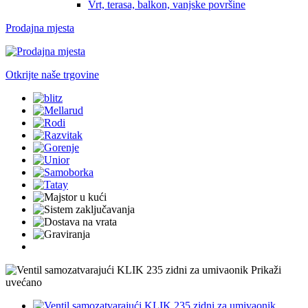
Vrt, terasa, balkon, vanjske površine
Prodajna mjesta
Otkrijte naše trgovine
Prikaži
uvećano