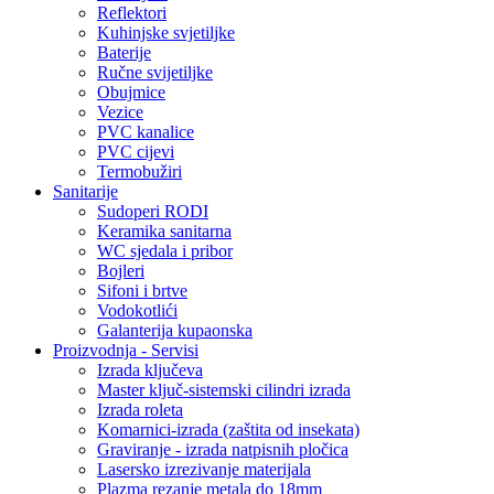
Reflektori
Kuhinjske svjetiljke
Baterije
Ručne svijetiljke
Obujmice
Vezice
PVC kanalice
PVC cijevi
Termobužiri
Sanitarije
Sudoperi RODI
Keramika sanitarna
WC sjedala i pribor
Bojleri
Sifoni i brtve
Vodokotlići
Galanterija kupaonska
Proizvodnja - Servisi
Izrada ključeva
Master ključ-sistemski cilindri izrada
Izrada roleta
Komarnici-izrada (zaštita od insekata)
Graviranje - izrada natpisnih pločica
Lasersko izrezivanje materijala
Plazma rezanje metala do 18mm