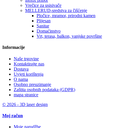
Inofix pribor
Vrečice za usisivače
MELLERUD-sredstva za čišćenje
Pločice, mramor, prirodni kamen
Plijesan
Sanitar
Domaćinstvo
Vrt, terasa, balkon, vanjske površine
Informacije
Naše trgovine
Kontaktirajte nas
Dostava
Uvjeti korištenja
O nama
Osobno preuzimanje
Zaštita osobnih podataka (GDPR)
mapa stranice
© 2026 - 3D laser design
Moj račun
Moje narudžbe