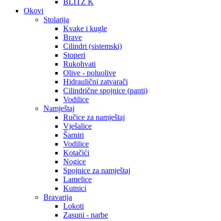
BLITZ K
Okovi
Stolarija
Kvake i kugle
Brave
Cilindri (sistemski)
Stoperi
Rukohvati
Olive - poluolive
Hidraulični zatvarači
Cilindrične spojnice (panti)
Vodilice
Namještaj
Ručice za namještaj
Vješalice
Šarniri
Vodilice
Kotačići
Nogice
Spojnice za namještaj
Lamelice
Kutnici
Bravarija
Lokoti
Zasuni - narbe