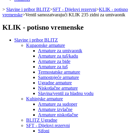
>
Slavine i pribor BLITZ
>
SFT - Dijelovi rezervni
>
KLIK - potisno
vremenske
>
Ventil samozatvarajući KLIK 235 zidni za umivaonik
KLIK - potisno vremenske
Slavine i pribor BLITZ
Kupaonske armature
Armature za umivaonik
Armature za tuš/kadu
Armature za bide
Armature za tuš
Termostatske armature
Samostojeće armature
Ugradne armature
Niskotlačne armature
Slavina/ventil za hladnu vodu
Kuhinjske armature
Armature za sudoper
Armature izvlačne
Armature niskotlačne
BLITZ Ugradne
SFT - Dijelovi rezervni
Sifoni