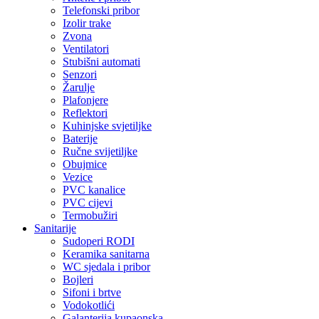
Telefonski pribor
Izolir trake
Zvona
Ventilatori
Stubišni automati
Senzori
Žarulje
Plafonjere
Reflektori
Kuhinjske svjetiljke
Baterije
Ručne svijetiljke
Obujmice
Vezice
PVC kanalice
PVC cijevi
Termobužiri
Sanitarije
Sudoperi RODI
Keramika sanitarna
WC sjedala i pribor
Bojleri
Sifoni i brtve
Vodokotlići
Galanterija kupaonska