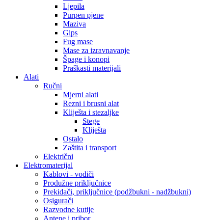
Ljepila
Purpen pjene
Maziva
Gips
Fug mase
Mase za izravnavanje
Špage i konopi
Praškasti materijali
Alati
Ručni
Mjerni alati
Rezni i brusni alat
Kliješta i stezaljke
Stege
Kliješta
Ostalo
Zaštita i transport
Električni
Elektromaterijal
Kablovi - vodiči
Produžne priključnice
Prekidači, priključnice (podžbukni - nadžbukni)
Osigurači
Razvodne kutije
Antene i pribor