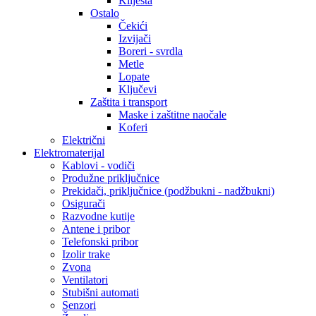
Kliješta
Ostalo
Čekići
Izvijači
Boreri - svrdla
Metle
Lopate
Ključevi
Zaštita i transport
Maske i zaštitne naočale
Koferi
Električni
Elektromaterijal
Kablovi - vodiči
Produžne priključnice
Prekidači, priključnice (podžbukni - nadžbukni)
Osigurači
Razvodne kutije
Antene i pribor
Telefonski pribor
Izolir trake
Zvona
Ventilatori
Stubišni automati
Senzori