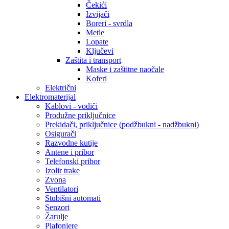
Čekići
Izvijači
Boreri - svrdla
Metle
Lopate
Ključevi
Zaštita i transport
Maske i zaštitne naočale
Koferi
Električni
Elektromaterijal
Kablovi - vodiči
Produžne priključnice
Prekidači, priključnice (podžbukni - nadžbukni)
Osigurači
Razvodne kutije
Antene i pribor
Telefonski pribor
Izolir trake
Zvona
Ventilatori
Stubišni automati
Senzori
Žarulje
Plafonjere