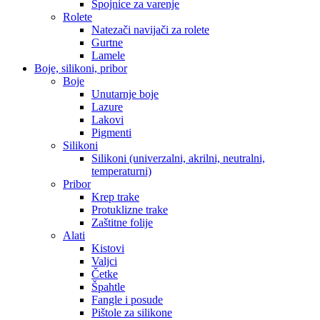
Spojnice za varenje
Rolete
Natezači navijači za rolete
Gurtne
Lamele
Boje, silikoni, pribor
Boje
Unutarnje boje
Lazure
Lakovi
Pigmenti
Silikoni
Silikoni (univerzalni, akrilni, neutralni,
temperaturni)
Pribor
Krep trake
Protuklizne trake
Zaštitne folije
Alati
Kistovi
Valjci
Četke
Špahtle
Fangle i posude
Pištole za silikone