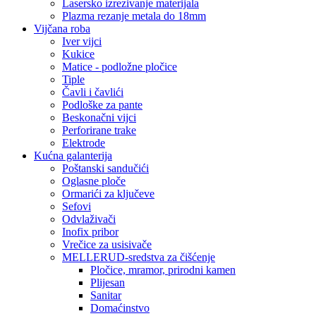
Lasersko izrezivanje materijala
Plazma rezanje metala do 18mm
Vijčana roba
Iver vijci
Kukice
Matice - podložne pločice
Tiple
Čavli i čavlići
Podloške za pante
Beskonačni vijci
Perforirane trake
Elektrode
Kućna galanterija
Poštanski sandučići
Oglasne ploče
Ormarići za ključeve
Sefovi
Odvlaživači
Inofix pribor
Vrečice za usisivače
MELLERUD-sredstva za čišćenje
Pločice, mramor, prirodni kamen
Plijesan
Sanitar
Domaćinstvo