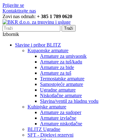
Prijavite se
Kontaktirajte nas
Zovi nas odmah:
+ 385 1 789 0620
Traži
Izbornik
Slavine i pribor BLITZ
Kupaonske armature
Armature za umivaonik
Armature za tuš/kadu
Armature za bide
Armature za tuš
Termostatske armature
Samostojeće armature
Ugradne armature
Niskotlačne armature
Slavina/ventil za hladnu vodu
Kuhinjske armature
Armature za sudoper
Armature izvlačne
Armature niskotlačne
BLITZ Ugradne
SFT - Dijelovi rezervni