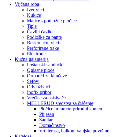
Vijčana roba
Iver vijci
Kukice
Matice - podložne pločice
Tiple
Čavli i čavlići
Podloške za pante
Beskonačni vijci
Perforirane trake
Elektrode
Kućna galanterija
Poštanski sandučići
Oglasne ploče
Ormarići za ključeve
Sefovi
Odvlaživači
Inofix pribor
Vrečice za usisivače
MELLERUD-sredstva za čišćenje
Pločice, mramor, prirodni kamen
Plijesan
Sanitar
Domaćinstvo
Vrt, terasa, balkon, vanjske površine
Katalozi