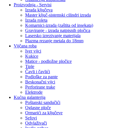
Proizvodnja - Servisi
Izrada ključeva
Master ključ-sistemski cilindri izrada
Izrada roleta
Komarnici-izrada (zaštita od insekata)
Graviranje - izrada natpisnih pločica
Lasersko izrezivanje materijala
Plazma rezanje metala do 18mm
Vijčana roba
Iver vijci
Kukice
Matice - podložne pločice
Tiple
Čavli i čavlići
Podloške za pante
Beskonačni vijci
Perforirane trake
Elektrode
Kućna galanterija
Poštanski sandučići
Oglasne ploče
Ormarići za ključeve
Sefovi
Odvlaživači