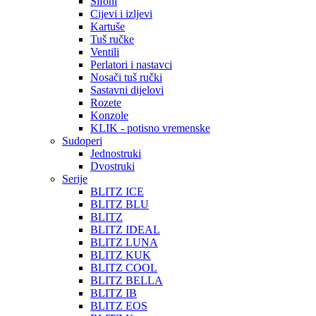
Sifoni
Cijevi i izljevi
Kartuše
Tuš ručke
Ventili
Perlatori i nastavci
Nosači tuš ručki
Sastavni dijelovi
Rozete
Konzole
KLIK - potisno vremenske
Sudoperi
Jednostruki
Dvostruki
Serije
BLITZ ICE
BLITZ BLU
BLITZ
BLITZ IDEAL
BLITZ LUNA
BLITZ KUK
BLITZ COOL
BLITZ BELLA
BLITZ IB
BLITZ EOS