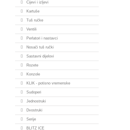
Cijevi i izljevi
Kartuše
Tuš ručke
Ventili
Perlatori i nastavci
Nosači tuš ručki
Sastavni dijelovi
Rozete
Konzole
KLIK - potisno vremenske
Sudoperi
Jednostruki
Dvostruki
Serije
BLITZ ICE