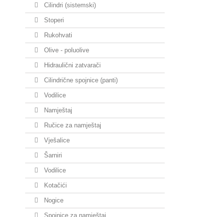
Cilindri (sistemski)
Stoperi
Rukohvati
Olive - poluolive
Hidraulični zatvarači
Cilindrične spojnice (panti)
Vodilice
Namještaj
Ručice za namještaj
Vješalice
Šarniri
Vodilice
Kotačići
Nogice
Spojnice za namještaj