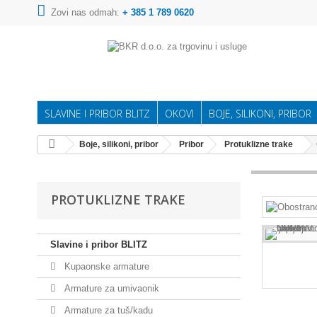
Zovi nas odmah:
+ 385 1 789 0620
SLAVINE I PRIBOR BLITZ
OKOVI
BOJE, SILIKONI, PRIBOR
Boje, silikoni, pribor
Pribor
Protuklizne trake
PROTUKLIZNE TRAKE
Slavine i pribor BLITZ
Kupaonske armature
Armature za umivaonik
Armature za tuš/kadu