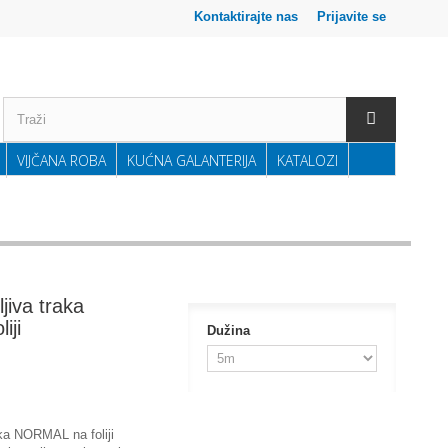
Kontaktirajte nas
Prijavite se
VIJČANA ROBA
KUĆNA GALANTERIJA
KATALOZI
jiva traka
iji
Dužina
aka NORMAL na foliji