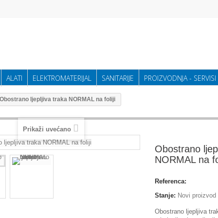
ALATI
ELEKTROMATERIJAL
SANITARIJE
PROIZVODNJA - SERVISI
Obostrano ljepljiva traka NORMAL na foliji
Prikaži uvećano
Obostrano ljepl
NORMAL na fol
Referenca:
Stanje:
Novi proizvod
Obostrano ljepljiva tr