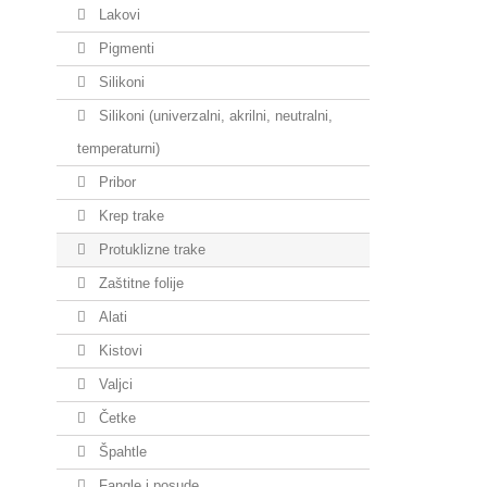
Lakovi
Pigmenti
Silikoni
Silikoni (univerzalni, akrilni, neutralni,
temperaturni)
Pribor
Krep trake
Protuklizne trake
Zaštitne folije
Alati
Kistovi
Valjci
Četke
Špahtle
Fangle i posude