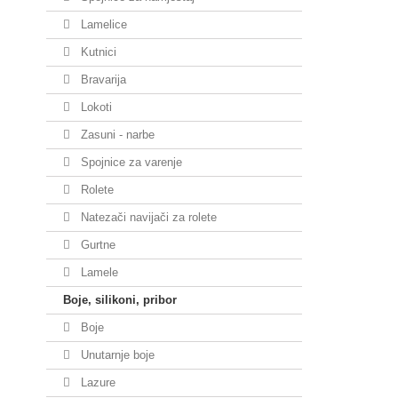
Lamelice
Kutnici
Bravarija
Lokoti
Zasuni - narbe
Spojnice za varenje
Rolete
Natezači navijači za rolete
Gurtne
Lamele
Boje, silikoni, pribor
Boje
Unutarnje boje
Lazure