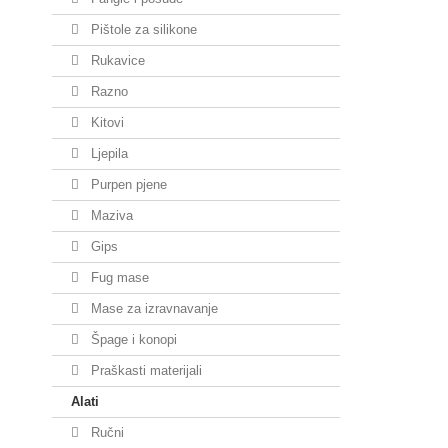
Pištole za silikone
Rukavice
Razno
Kitovi
Ljepila
Purpen pjene
Maziva
Gips
Fug mase
Mase za izravnavanje
Špage i konopi
Praškasti materijali
Alati
Ručni