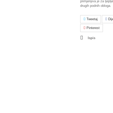
primjenjiva je za ljeplj
drugih podnih obloga.
Tweetaj
Dije
Pinterest
Ispis