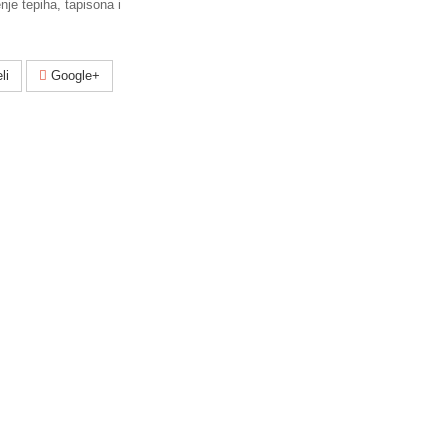
enje tepiha, tapisona i
li
Google+